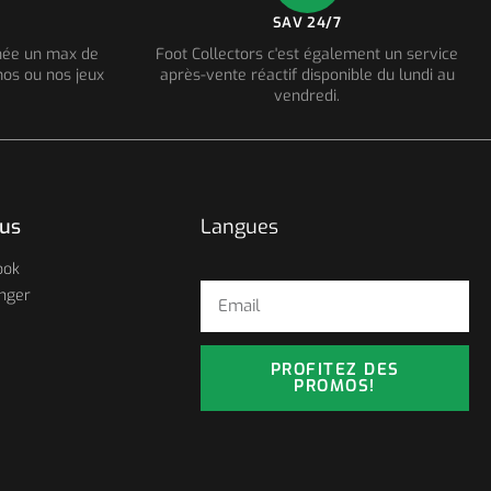
SAV 24/7
nnée un max de
Foot Collectors c'est également un service
os ou nos jeux
après-vente réactif disponible du lundi au
vendredi.
ous
Langues
ook
nger
PROFITEZ DES
PROMOS!