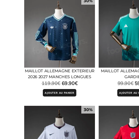
30%
MAILLOT ALLEMAGNE EXTERIEUR
MAILLOT ALLEMAG
2026 2027 MANCHES LONGUES
GARDI
119.90
€
69.90
€
99.90
€
5
AJOUTER AU PANIER
AJOUTER AU 
30%