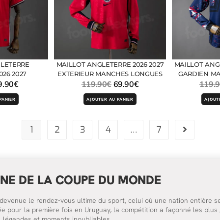
GLETERRE
MAILLOT ANGLETERRE 2026 2027
MAILLOT ANG
026 2027
EXTERIEUR MANCHES LONGUES
GARDIEN M
9.90
€
119.90
€
69.90
€
119.
PANIER
AJOUTER AU PANIER
AJOUT
1
2
3
4
…
7
OINE DE LA COUPE DU MONDE
evenue le rendez-vous ultime du sport, celui où une nation entière s
e pour la première fois en Uruguay, la compétition a façonné les plus 
, légendes et moments inoubliables.