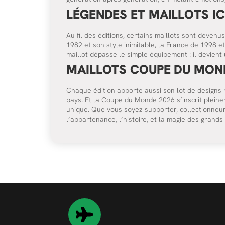
LÉGENDES ET MAILLOTS I
Au fil des éditions, certains maillots sont devenu
1982 et son style inimitable, la France de 1998 
maillot dépasse le simple équipement : il devient 
MAILLOTS COUPE DU MON
Chaque édition apporte aussi son lot de designs m
pays. Et la Coupe du Monde 2026 s’inscrit pleinem
unique. Que vous soyez supporter, collectionneur
l’appartenance, l’histoire, et la magie des grands