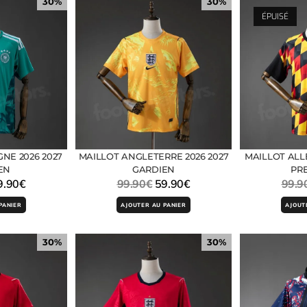
30%
30%
ÉPUISÉ
NE 2026 2027
MAILLOT ANGLETERRE 2026 2027
MAILLOT ALL
EN
GARDIEN
PR
9.90
€
99.90
€
59.90
€
99.9
PANIER
AJOUTER AU PANIER
AJOUT
30%
30%