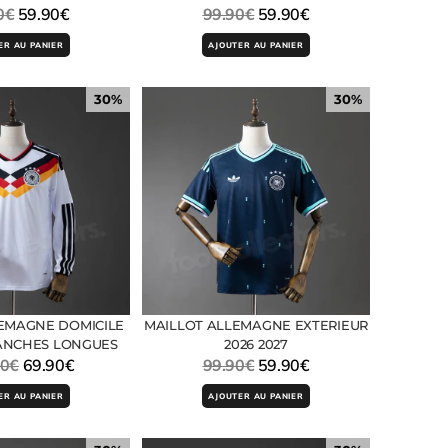
0
€
59.90
€
99.90
€
59.90
€
ER AU PANIER
AJOUTER AU PANIER
30%
30%
EMAGNE DOMICILE
MAILLOT ALLEMAGNE EXTERIEUR
MANCHES LONGUES
2026 2027
90
€
69.90
€
99.90
€
59.90
€
ER AU PANIER
AJOUTER AU PANIER