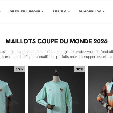
PREMIER LEAGUE
SERIE A
BUNDESLIGA
MAILLOTS COUPE DU MONDE 2026
ssion des nations et l’intensité du plus grand rendez-vous du football
es maillots des équipes qualifiées, parfaits pour les supporters et les
30%
30%