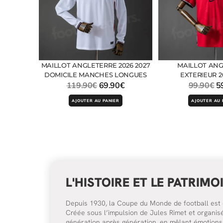
MAILLOT ANGLETERRE 2026 2027
MAILLOT AN
DOMICILE MANCHES LONGUES
EXTERIEUR 2
119.90
€
69.90
€
99.90
€
5
AJOUTER AU PANIER
AJOUTER AU 
L'HISTOIRE ET LE PATRIM
Depuis 1930, la Coupe du Monde de football est d
Créée sous l’impulsion de Jules Rimet et organisé
génération après génération, en mêlant émotions