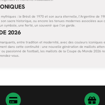
CONIQUES
s mythiques : le Brésil de 1970 et son aura éternelle, l’Argentine de 19
et son sacre historique, ou encore les tenues modernes associées aux
un symbole, une fierté, un souvenir que l’on garde.
DE 2026
arquants, entre tradition et modernité, avec des couleurs iconiques et
ent dans cette continuité : une nouvelle génération de maillots atten
 ou passionné de football, les maillots de la Coupe du Monde 2026 rep
 rendez-vous.