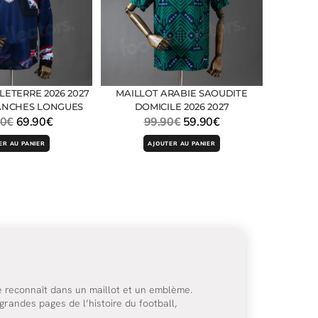
LETERRE 2026 2027
MAILLOT ARABIE SAOUDITE
ANCHES LONGUES
DOMICILE 2026 2027
90
€
69.90
€
99.90
€
59.90
€
ER AU PANIER
AJOUTER AU PANIER
e reconnaît dans un maillot et un emblème.
grandes pages de l’histoire du football,