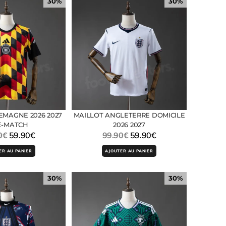
30%
30%
EMAGNE 2026 2027
MAILLOT ANGLETERRE DOMICILE
E-MATCH
2026 2027
0
€
59.90
€
99.90
€
59.90
€
ER AU PANIER
AJOUTER AU PANIER
30%
30%