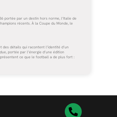
86 portée par un destin hors norme, l’Italie de
 champions récents. À la Coupe du Monde, le
 des détails qui racontent l’identité d’un
due, portée par l’énergie d’une édition
résentent ce que le football a de plus fort :