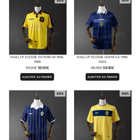
30%
30%
MAILLOT ECOSSE EXTERIEUR 1996-
MAILLOT ECOSSE DOMICILE 1998-
1998
2000
99.90
€
59.90
€
99.90
€
59.90
€
AJOUTER AU PANIER
AJOUTER AU PANIER
30%
30%