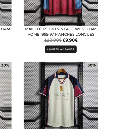
T HAM
MAILLOT RETRO VINTAGE WEST HAM
HOME 1995-97 MANCHES LONGUES
119.90
€
69.90
€
AJOUTER AU PANIER
30%
30%