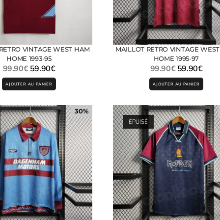
 RETRO VINTAGE WEST HAM
MAILLOT RETRO VINTAGE WES
HOME 1993-95
HOME 1995-97
99.90
€
59.90
€
99.90
€
59.90
€
AJOUTER AU PANIER
AJOUTER AU PANIER
30%
ÉPUISÉ