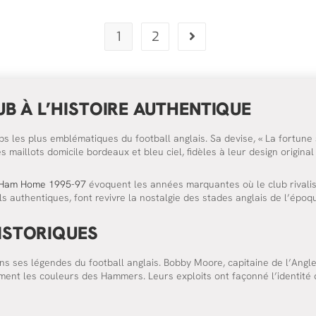
1
2
B À L’HISTOIRE AUTHENTIQUE
 les plus emblématiques du football anglais. Sa devise, « La fortune se
 maillots domicile bordeaux et bleu ciel, fidèles à leur design origina
t Ham Home 1995-97
évoquent les années marquantes où le club rivalis
ils authentiques, font revivre la nostalgie des stades anglais de l’époq
ISTORIQUES
ns ses légendes du football anglais. Bobby Moore, capitaine de l’Ang
rement les couleurs des Hammers. Leurs exploits ont façonné l’identité