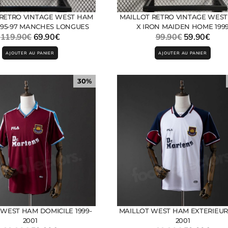
 RETRO VINTAGE WEST HAM
MAILLOT RETRO VINTAGE WES
995-97 MANCHES LONGUES
X IRON MAIDEN HOME 199
119.90
€
69.90
€
99.90
€
59.90
€
AJOUTER AU PANIER
AJOUTER AU PANIER
30%
 WEST HAM DOMICILE 1999-
MAILLOT WEST HAM EXTERIEUR 
2001
2001