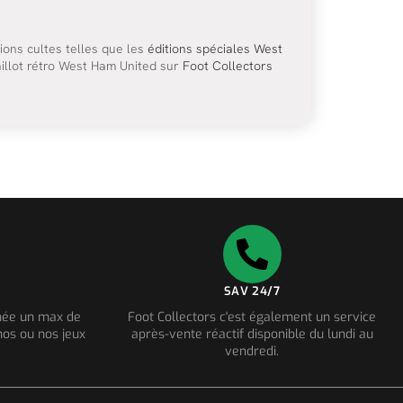
ons cultes telles que les
éditions spéciales West
illot rétro West Ham United sur
Foot Collectors
SAV 24/7
nnée un max de
Foot Collectors c'est également un service
os ou nos jeux
après-vente réactif disponible du lundi au
vendredi.