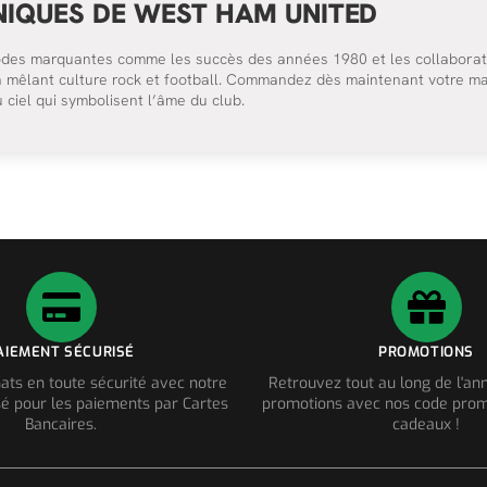
NIQUES DE WEST HAM UNITED
iodes marquantes comme les succès des années 1980 et les collaborati
ion mêlant culture rock et football. Commandez dès maintenant votre ma
 ciel qui symbolisent l’âme du club.
AIEMENT SÉCURISÉ
PROMOTIONS
ats en toute sécurité avec notre
Retrouvez tout au long de l'a
é pour les paiements par Cartes
promotions avec nos code prom
Bancaires.
cadeaux !