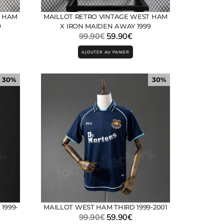
T HAM
MAILLOT RETRO VINTAGE WEST HAM
9
X IRON MAIDEN AWAY 1999
99.90
€
59.90
€
AJOUTER AU PANIER
30%
30%
1999-
MAILLOT WEST HAM THIRD 1999-2001
99.90
€
59.90
€