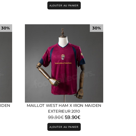
AJOUTER AU PANIER
30%
30%
AIDEN
MAILLOT WEST HAM X IRON MAIDEN
EXTERIEUR 2010
99.90
€
59.90
€
AJOUTER AU PANIER