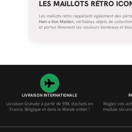
LES MAILLOTS RÉTRO ICO
Les maillots rétro rappellent également des pér
Ham x Iron Maiden
, véritables objets de collect
et portez fièrement les couleurs bordeaux et bleu
LIVRAISON INTERNATIONALE
P
Livraison Gratuite à partir de 99€ d'achats en
Réglez vos ach
France, Belgique et dans le Monde entier !
module sécuris