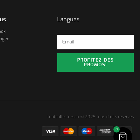
ous
Langues
ook
nger
PROFITEZ DES
PROMOS!
footcollectors.co © 2025 tous droits réservés
0