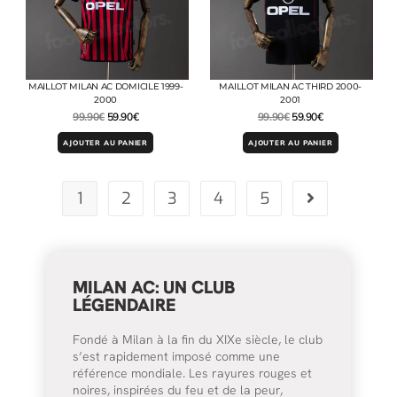
MAILLOT MILAN AC DOMICILE 1999-
MAILLOT MILAN AC THIRD 2000-
2000
2001
99.90
€
59.90
€
99.90
€
59.90
€
AJOUTER AU PANIER
AJOUTER AU PANIER
1
2
3
4
5
MILAN AC: UN CLUB
LÉGENDAIRE
Fondé à Milan à la fin du XIXe siècle, le club
s’est rapidement imposé comme une
référence mondiale. Les rayures rouges et
noires, inspirées du feu et de la peur,