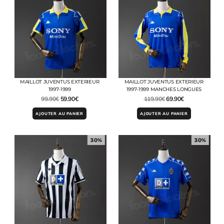
MAILLOT JUVENTUS EXTERIEUR
MAILLOT JUVENTUS EXTERIEUR
1997-1999
1997-1999 MANCHES LONGUES
99.90
€
59.90
€
119.90
€
69.90
€
AJOUTER AU PANIER
AJOUTER AU PANIER
30%
30%