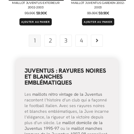
MAILLOT JUVENTUS EXTERIEUR
MAILLOT JUVENTUS GARDIEN 2002-
2002-2003
2003
99.90
€
59.90
€
99.90
€
59.90
€
AJOUTER AU PANIER
AJOUTER AU PANIER
1
2
3
4
JUVENTUS : RAYURES NOIRES
ET BLANCHES
EMBLÉMATIQUES
Les
maillots rétro vintage de la Juventus
racontent l’histoire d’un club qui a façonné
le football italien. Avec ses rayures noires
et blanches emblématiques, la Juve incarne
l’élégance, la rigueur et la victoire depuis
plus d’un siècle. Le
maillot domicile de la
Juventus 1995-97
ou le
maillot manches
longues de la Juventus 1997-98
rappellent