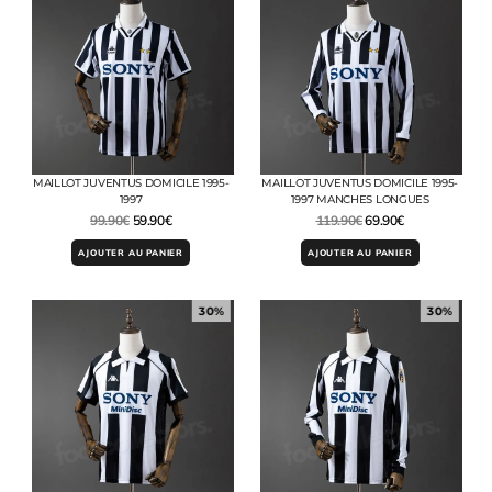
MAILLOT JUVENTUS DOMICILE 1995-
MAILLOT JUVENTUS DOMICILE 1995-
1997
1997 MANCHES LONGUES
99.90
€
59.90
€
119.90
€
69.90
€
AJOUTER AU PANIER
AJOUTER AU PANIER
30%
30%