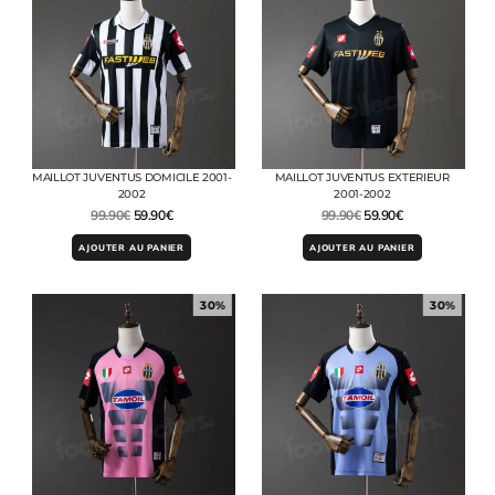
MAILLOT JUVENTUS DOMICILE 2001-
MAILLOT JUVENTUS EXTERIEUR
2002
2001-2002
99.90
€
59.90
€
99.90
€
59.90
€
AJOUTER AU PANIER
AJOUTER AU PANIER
30%
30%