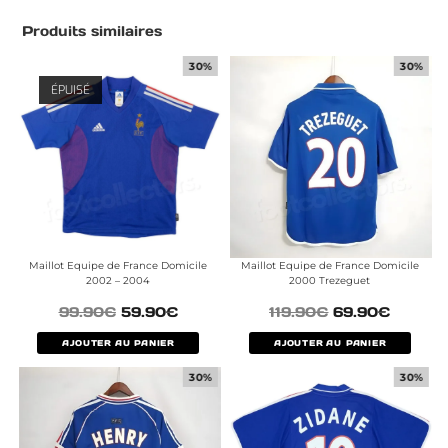
Produits similaires
30%
30%
ÉPUISÉ
Maillot Equipe de France Domicile
Maillot Equipe de France Domicile
2002 – 2004
2000 Trezeguet
99.90
€
59.90
€
119.90
€
69.90
€
AJOUTER AU PANIER
AJOUTER AU PANIER
30%
30%