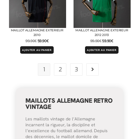
MAILLOT ALLEMAGNE EXTERIEUR
MAILLOT ALLEMAGNE EXTERIEUR
2010
2012 2013
99.90
€
59.90
€
99.90
€
59.90
€
AJOUTER AU PANIER
AJOUTER AU PANIER
1
2
3
MAILLOTS ALLEMAGNE RETRO
VINTAGE
Les maillots vintage de l’Allemagne
incarnent la rigueur, la discipline et
l’excellence du football allemand. Depuis
des décennies, le maillot domicile de