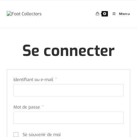
Skip
to
content
0
Menu
Se connecter
Obligatoire
Identifiant ou e-mail
*
Obligatoire
Mot de passe
*
Se souvenir de moi