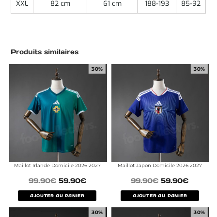
XXL
82 cm
61 cm
188-193
85-92
Produits similaires
30%
30%
Maillot Irlande Domicile 2026 2027
Maillot Japon Domicile 2026 2027
99.90
€
59.90
€
99.90
€
59.90
€
AJOUTER AU PANIER
AJOUTER AU PANIER
30%
30%