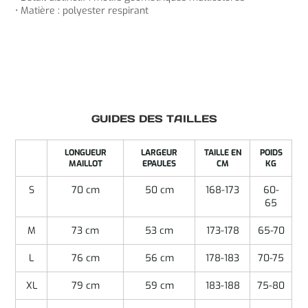
• Matière : polyester respirant
GUIDES DES TAILLES
LONGUEUR
LARGEUR
TAILLE EN
POIDS
MAILLOT
EPAULES
CM
KG
S
70 cm
50 cm
168-173
60-
65
M
73 cm
53 cm
173-178
65-70
L
76 cm
56 cm
178-183
70-75
XL
79 cm
59 cm
183-188
75-80