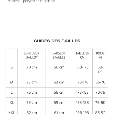
• Matière : polyester respirant
GUIDES DES TAILLES
LONGUEUR
LARGEUR
TAILLE EN
POIDS
MAILLOT
EPAULES
CM
KG
S
70 cm
50 cm
168-173
60-
65
M
73 cm
53 cm
173-178
65-70
L
76 cm
56 cm
178-183
70-75
XL
79 cm
59 cm
183-188
75-80
XXL
82 cm
61 cm
188-193
85-92