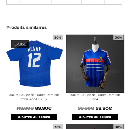
Produits similaires
30%
30%
ÉPUISÉ
Maillot Equipe de France Domicile
Maillot Equipe de France Domicile
2002-2004 Henry
1984
119.90
€
69.90
€
99.90
€
59.90
€
AJOUTER AU PANIER
AJOUTER AU PANIER
30%
30%