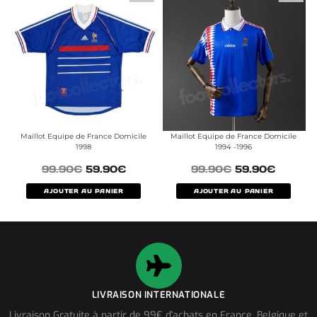
Maillot Equipe de France Domicile
Maillot Equipe de France Domicile
1998
1994 -1996
99.90
€
59.90
€
99.90
€
59.90
€
AJOUTER AU PANIER
AJOUTER AU PANIER
LIVRAISON INTERNATIONALE
Livraison Gratuite à partir de 99€ d'achats en France, Belgique et