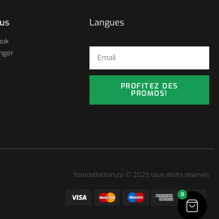
ous
Langues
ook
nger
PROFITEZ DES
PROMOS!
footcollectors.co © 2025 tous droits réservés
0