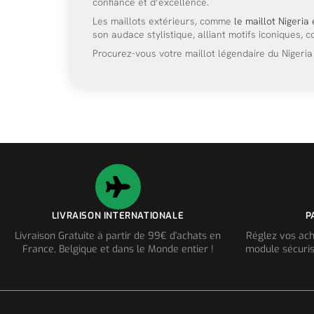
confiance et d’excellence.
Les maillots extérieurs, comme
le maillot Nigeria
son audace stylistique, alliant motifs iconiques,
Procurez-vous votre maillot légendaire du Nigeria
LIVRAISON INTERNATIONALE
P
Livraison Gratuite à partir de 99€ d'achats en
Réglez vos ach
France, Belgique et dans le Monde entier !
module sécuris