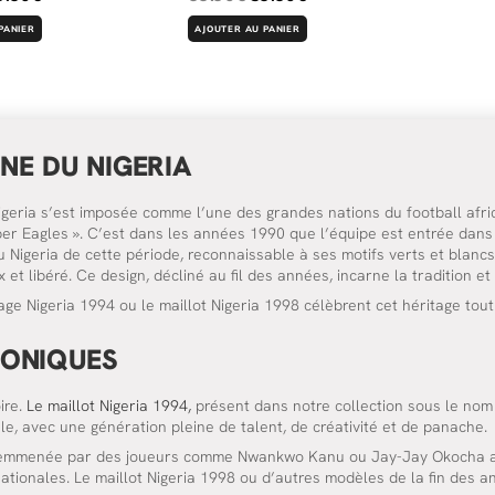
PANIER
AJOUTER AU PANIER
INE DU NIGERIA
igeria s’est imposée comme l’une des grandes nations du football afric
Super Eagles ». C’est dans les années 1990 que l’équipe est entrée da
u Nigeria de cette période, reconnaissable à ses motifs verts et blan
 libéré. Ce design, décliné au fil des années, incarne la tradition et l
age Nigeria 1994 ou le maillot Nigeria 1998 célèbrent cet héritage t
CONIQUES
ire.
Le maillot Nigeria 1994,
présent dans notre collection sous le nom 
e, avec une génération pleine de talent, de créativité et de panache.
emmenée par des joueurs comme Nwankwo Kanu ou Jay-Jay Okocha a con
tionales. Le maillot Nigeria 1998 ou d’autres modèles de la fin des 