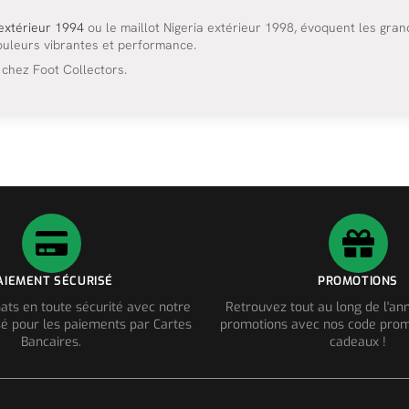
 extérieur 1994
ou le maillot Nigeria extérieur 1998, évoquent les gra
 couleurs vibrantes et performance.
 chez Foot Collectors.
AIEMENT SÉCURISÉ
PROMOTIONS
ats en toute sécurité avec notre
Retrouvez tout au long de l'a
é pour les paiements par Cartes
promotions avec nos code prom
Bancaires.
cadeaux !