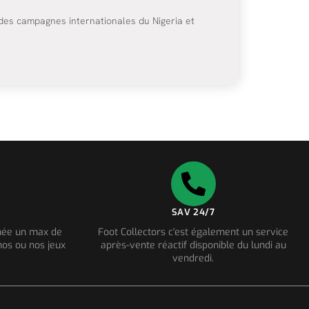
ndes campagnes internationales du Nigeria et
SAV 24/7
nnée un max de
Foot Collectors c'est également un service
os ou nos jeux
après-vente réactif disponible du lundi au
vendredi.