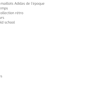
s maillots Adidas de l’époque
temps
ollection rétro
urs
old school
es