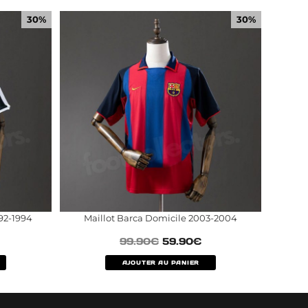
30%
30%
92-1994
Maillot Barca Domicile 2003-2004
99.90
€
59.90
€
AJOUTER AU PANIER