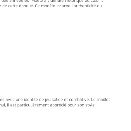
es années 80. Fidèle à l’identité historique du club, il
e de cette époque. Ce modèle incarne l’authenticité du
es avec une identité de jeu solide et combative. Ce maillot
hui, il est particulièrement apprécié pour son style