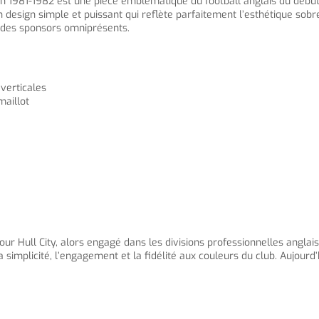
on 1981-1982 est une pièce emblématique du football anglais du début d
 design simple et puissant qui reflète parfaitement l’esthétique sobr
t des sponsors omniprésents.
 verticales
maillot
our Hull City, alors engagé dans les divisions professionnelles anglais
a simplicité, l’engagement et la fidélité aux couleurs du club. Aujourd’