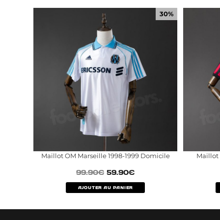
30%
Maillot OM Marseille 1998-1999 Domicile
Maillot
99.90
€
59.90
€
AJOUTER AU PANIER