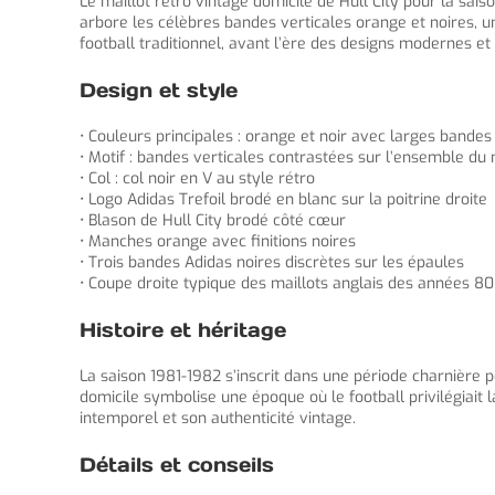
Le maillot retro vintage domicile de Hull City pour la sais
arbore les célèbres bandes verticales orange et noires, un
football traditionnel, avant l’ère des designs modernes e
Design et style
• Couleurs principales : orange et noir avec larges bandes
• Motif : bandes verticales contrastées sur l’ensemble du 
• Col : col noir en V au style rétro
• Logo Adidas Trefoil brodé en blanc sur la poitrine droite
• Blason de Hull City brodé côté cœur
• Manches orange avec finitions noires
• Trois bandes Adidas noires discrètes sur les épaules
• Coupe droite typique des maillots anglais des années 80
Histoire et héritage
La saison 1981-1982 s’inscrit dans une période charnière p
domicile symbolise une époque où le football privilégiait l
intemporel et son authenticité vintage.
Détails et conseils