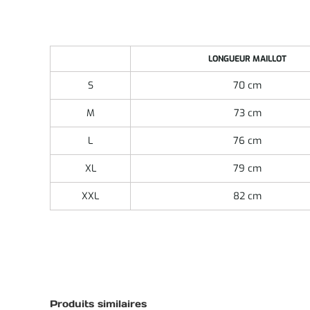
LONGUEUR MAILLOT
S
70 cm
M
73 cm
L
76 cm
XL
79 cm
XXL
82 cm
Produits similaires