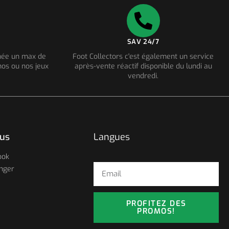
SAV 24/7
nnée un max de
Foot Collectors c'est également un service
os ou nos jeux
après-vente réactif disponible du lundi au
vendredi.
ous
Langues
ook
nger
PROFITEZ DES
PROMOS!