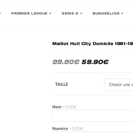
PREMIER LEAGUE
SERIE A
BUNDESLIGA
Maillot Hull City Domicile 1981-1
30%
99.90
€
59.90
€
TAILLE
Nom
+5.00€
Numéro
+5.00€