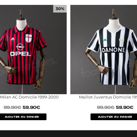
30%
 Milan AC Domicile 1999-2000
Maillot Juventus Domicile 19
99.90
€
59.90
€
99.90
€
59.90
€
AJOUTER AU PANIER
AJOUTER AU PANIER