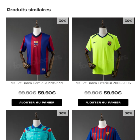
Produits similaires
30%
30%
Maillot Barca Domicile 1998-1999
Maillot Barca Exterieur 2005-2006
99.90
€
59.90
€
99.90
€
59.90
€
AJOUTER AU PANIER
AJOUTER AU PANIER
30%
30%