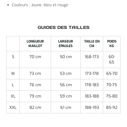
Couleurs : Jaune, bleu et rouge
GUIDES DES TAILLES
LONGUEUR
LARGEUR
TAILLE EN
POIDS
MAILLOT
EPAULES
CM
KG
S
70 cm
50 cm
168-173
60-
65
M
73 cm
53 cm
173-178
65-70
L
76 cm
56 cm
178-183
70-75
XL
79 cm
59 cm
183-188
75-80
XXL
82 cm
61 cm
188-193
85-92