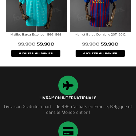
Maillot Barca Exterieur 1992-1995
Maillot Barca Domicile 2011-2012
99.90
€
59.90
€
99.90
€
59.90
€
AJOUTER AU PANIER
AJOUTER AU PANIER
LIVRAISON INTERNATIONALE
Livraison Gratuite à partir de 99€ d'achats en France, Belgique et
dans le Monde entier !