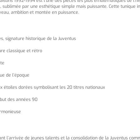
saisons 1992-1994 est l’une des pièces les plus emblématiques de l’his
, sublimée par une esthétique simple mais puissante. Cette tunique in
eau, ambition et montée en puissance.
es, signature historique de la Juventus
re classique et rétro
ite
que de l’époque
 étoiles dorées symbolisant les 20 titres nationaux
début des années 90
armonieuse
nt l’arrivée de jeunes talents et la consolidation de la Juventus c