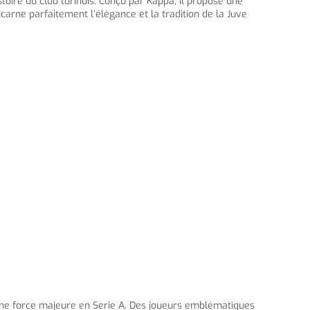
toire du club turinois. Conçu par Kappa, il propose une
carne parfaitement l’élégance et la tradition de la Juve
omme force majeure en Serie A. Des joueurs emblématiques