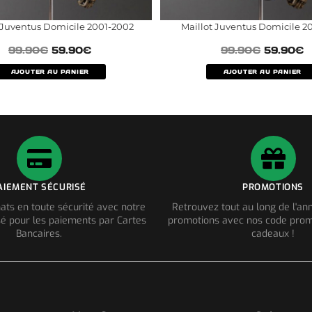
 Juventus Domicile 2001-2002
Maillot Juventus Domicile 20
99.90
€
59.90
€
99.90
€
59.90
€
AJOUTER AU PANIER
AJOUTER AU PANIER
AIEMENT SÉCURISÉ
PROMOTIONS
ats en toute sécurité avec notre
Retrouvez tout au long de l'a
é pour les paiements par Cartes
promotions avec nos code prom
Bancaires.
cadeaux !