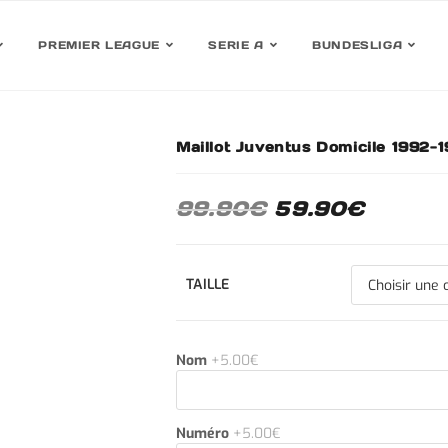
PREMIER LEAGUE
SERIE A
BUNDESLIGA
Maillot Juventus Domicile 1992-
30%
99.90
€
59.90
€
TAILLE
Nom
+5.00€
Numéro
+5.00€