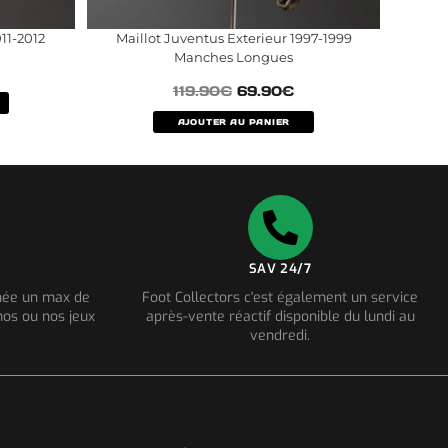
11-2012
Maillot Juventus Exterieur 1997-1999
Manches Longues
119.90
€
69.90
€
AJOUTER AU PANIER
SAV 24/7
nnée un max de
Foot Collectors c'est également un service
os ou nos jeux
après-vente réactif disponible du lundi au
vendredi.