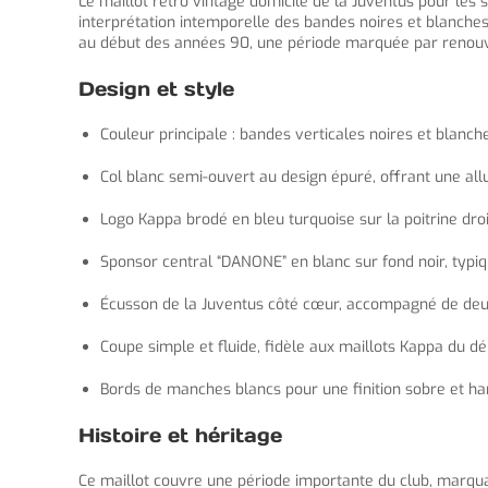
Le maillot retro vintage domicile de la Juventus pour les 
interprétation intemporelle des bandes noires et blanches
au début des années 90, une période marquée par renouv
Design et style
Couleur principale : bandes verticales noires et blanch
Col blanc semi-ouvert au design épuré, offrant une allu
Logo Kappa brodé en bleu turquoise sur la poitrine dro
Sponsor central “DANONE” en blanc sur fond noir, typi
Écusson de la Juventus côté cœur, accompagné de deux
Coupe simple et fluide, fidèle aux maillots Kappa du 
Bords de manches blancs pour une finition sobre et h
Histoire et héritage
Ce maillot couvre une période importante du club, marqua