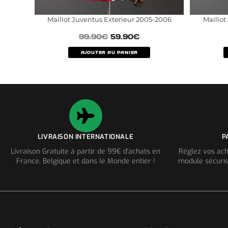
Maillot Juventus Exterieur 2005-2006
Maillot
99.90
€
59.90
€
AJOUTER AU PANIER
LIVRAISON INTERNATIONALE
P
Livraison Gratuite à partir de 99€ d'achats en
Réglez vos ach
France, Belgique et dans le Monde entier !
module sécuris