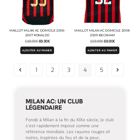
MAILLOT MILAN AC DOMICILE 2006-
MAILLOT MILAN AC DOMICILE 2008-
2007 RONALDO
2009 BECKHAM
119.90
€
69.90
€
119.90
€
69.90
€
AJOUTER AU PANIER
AJOUTER AU PANIER
1
2
3
4
5
MILAN AC: UN CLUB
LÉGENDAIRE
Fondé à Milan à la fin du XIXe siècle, le club
s’est rapidement imposé comme une
référence mondiale. Les rayures rouges et
noires, inspirées du feu et de la peur,