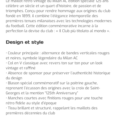
Le maillot retro vintage du Milan AC édition spéciale 125 ans
célèbre un siècle et un quart d’histoire, de passion et de
triomphes. Conçu pour rendre hommage aux origines du club
fondé en 1899, il combine l’élégance intemporelle des
premières tenues milanaises avec les technologies modernes
du football. Cette édition commémorative incarne à la
perfection la devise du club : « Il Club più titolato al mondo ».
Design et style
• Couleur principale : alternance de bandes verticales rouges
et noires, symbole légendaire du Milan AC
• Col en V classique avec revers ton sur ton pour un look
vintage et raffiné
• Absence de sponsor pour préserver l’authenticité historique
du design
• Blason spécial commémoratif sur la poitrine gauche,
reprenant l’écusson des origines avec la croix de Saint-
Georges et la mention “125th Anniversary”
• Manches courtes avec finitions rouges pour une touche
rétro fidèle au style d’époque
• Tissu brillant et structuré, rappelant les maillots des
premières décennies du club