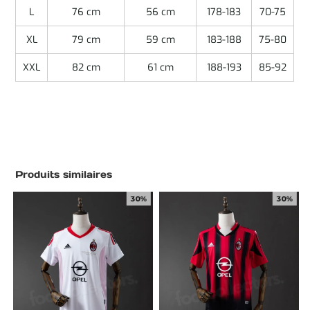
L
76 cm
56 cm
178-183
70-75
XL
79 cm
59 cm
183-188
75-80
XXL
82 cm
61 cm
188-193
85-92
Produits similaires
30%
30%