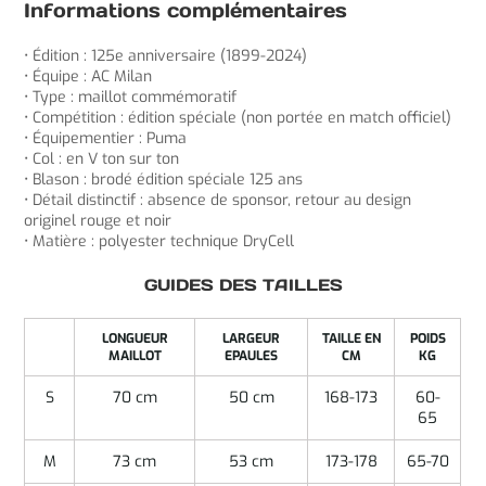
Informations complémentaires
• Édition : 125e anniversaire (1899-2024)
• Équipe : AC Milan
• Type : maillot commémoratif
• Compétition : édition spéciale (non portée en match officiel)
• Équipementier : Puma
• Col : en V ton sur ton
• Blason : brodé édition spéciale 125 ans
• Détail distinctif : absence de sponsor, retour au design
originel rouge et noir
• Matière : polyester technique DryCell
GUIDES DES TAILLES
LONGUEUR
LARGEUR
TAILLE EN
POIDS
MAILLOT
EPAULES
CM
KG
S
70 cm
50 cm
168-173
60-
65
M
73 cm
53 cm
173-178
65-70