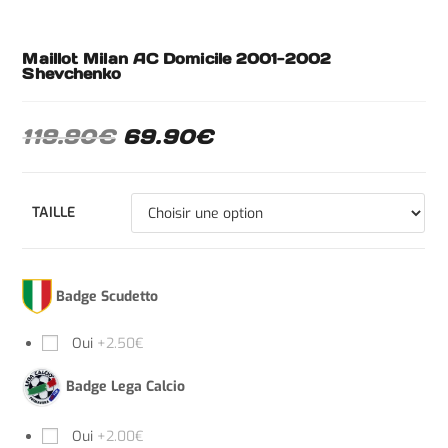
Maillot Milan AC Domicile 2001-2002
Shevchenko
119.90
€
69.90
€
TAILLE
Badge Scudetto
Oui
+2.50€
Badge Lega Calcio
Oui
+2.00€