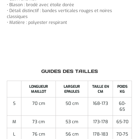
• Blason : brodé avec étoile dorée
• Détail distinctif : bandes verticales rouges et noires
classiques
• Matière : polyester respirant
GUIDES DES TAILLES
LONGUEUR
LARGEUR
TAILLE EN
POIDS
MAILLOT
EPAULES
CM
KG
S
70 cm
50 cm
168-173
60-
65
M
73 cm
53 cm
173-178
65-70
L
76 cm
56 cm
178-183
70-75