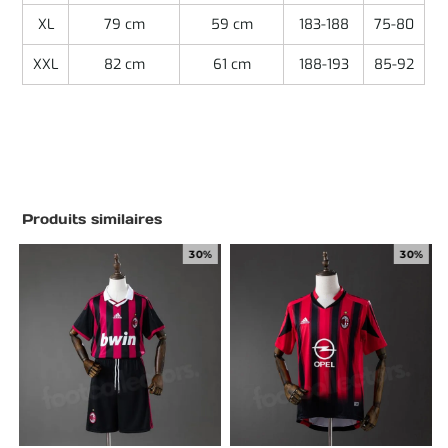
XL
79 cm
59 cm
183-188
75-80
XXL
82 cm
61 cm
188-193
85-92
Produits similaires
30%
30%