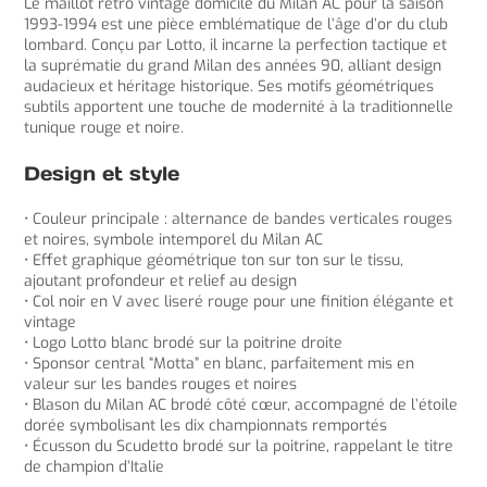
Le maillot retro vintage domicile du Milan AC pour la saison
1993-1994 est une pièce emblématique de l’âge d’or du club
lombard. Conçu par Lotto, il incarne la perfection tactique et
la suprématie du grand Milan des années 90, alliant design
audacieux et héritage historique. Ses motifs géométriques
subtils apportent une touche de modernité à la traditionnelle
tunique rouge et noire.
Design et style
• Couleur principale : alternance de bandes verticales rouges
et noires, symbole intemporel du Milan AC
• Effet graphique géométrique ton sur ton sur le tissu,
ajoutant profondeur et relief au design
• Col noir en V avec liseré rouge pour une finition élégante et
vintage
• Logo Lotto blanc brodé sur la poitrine droite
• Sponsor central “Motta” en blanc, parfaitement mis en
valeur sur les bandes rouges et noires
• Blason du Milan AC brodé côté cœur, accompagné de l’étoile
dorée symbolisant les dix championnats remportés
• Écusson du Scudetto brodé sur la poitrine, rappelant le titre
de champion d’Italie