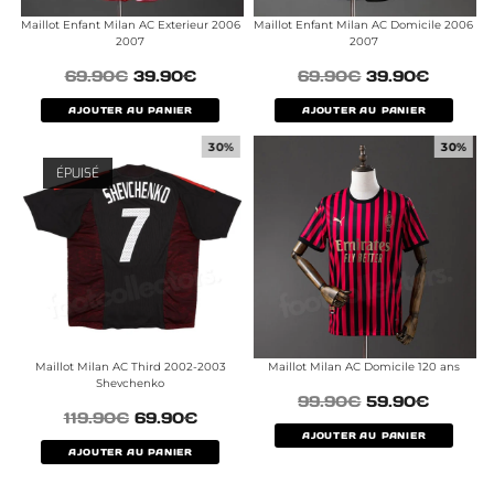
Maillot Enfant Milan AC Exterieur 2006
Maillot Enfant Milan AC Domicile 2006
2007
2007
69.90
€
39.90
€
69.90
€
39.90
€
AJOUTER AU PANIER
AJOUTER AU PANIER
30%
30%
ÉPUISÉ
Maillot Milan AC Third 2002-2003
Maillot Milan AC Domicile 120 ans
Shevchenko
99.90
€
59.90
€
119.90
€
69.90
€
AJOUTER AU PANIER
AJOUTER AU PANIER