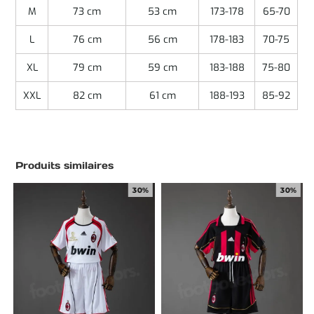
M
73 cm
53 cm
173-178
65-70
L
76 cm
56 cm
178-183
70-75
XL
79 cm
59 cm
183-188
75-80
XXL
82 cm
61 cm
188-193
85-92
Produits similaires
30%
30%