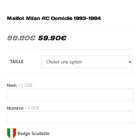
Maillot Milan AC Domicile 1993-1994
99.90
€
59.90
€
TAILLE
Nom
+5.00€
Numéro
+5.00€
Badge Scudetto