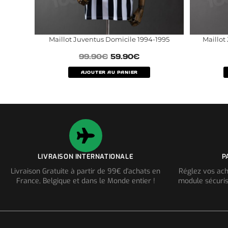
Maillot Juventus Domicile 1994-1995
Maillot
99.90
€
59.90
€
AJOUTER AU PANIER
LIVRAISON INTERNATIONALE
P
Livraison Gratuite à partir de 99€ d'achats en
Réglez vos ach
France, Belgique et dans le Monde entier !
module sécuris