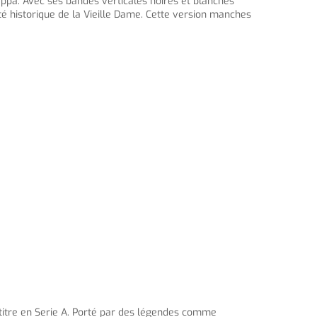
appa. Avec ses bandes verticales noires et blanches
tité historique de la Vieille Dame. Cette version manches
titre en Serie A. Porté par des légendes comme