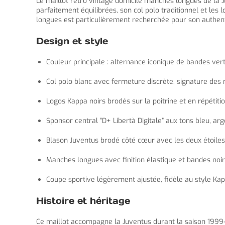
Le maillot retro vintage domicile manches longues de la 
parfaitement équilibrées, son col polo traditionnel et les 
longues est particulièrement recherchée pour son authentic
Design et style
Couleur principale : alternance iconique de bandes vert
Col polo blanc avec fermeture discrète, signature des 
Logos Kappa noirs brodés sur la poitrine et en répétit
Sponsor central “D+ Libertà Digitale” aux tons bleu, arg
Blason Juventus brodé côté cœur avec les deux étoile
Manches longues avec finition élastique et bandes noi
Coupe sportive légèrement ajustée, fidèle au style Ka
Histoire et héritage
Ce maillot accompagne la Juventus durant la saison 1999