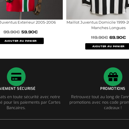
 Juventus Exterieur 2005-2006
Maillot Juventus Domicile 1999-
Manches Longues
99.90
€
59.90
€
119.90
€
69.90
€
AJOUTER AU PANIER
AJOUTER AU PANIER
AIEMENT SÉCURISÉ
PROMOTIONS
ats en toute sécurité avec notre
Retrouvez tout au long de l'a
é pour les paiements par Cartes
promotions avec nos code prom
Bancaires.
cadeaux !