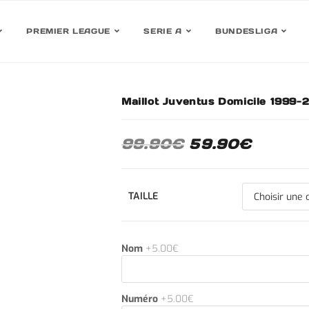
PREMIER LEAGUE
SERIE A
BUNDESLIGA
Maillot Juventus Domicile 1999
30%
99.90
€
59.90
€
TAILLE
Nom
+5.00€
Numéro
+5.00€