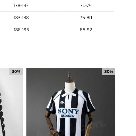
178-183
70-75
183-188
75-80
188-193
85-92
30%
30%