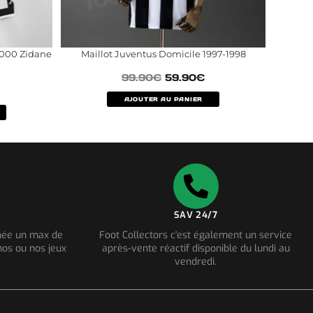
2000 Zidane
Maillot Juventus Domicile 1997-1998
99.90
€
59.90
€
AJOUTER AU PANIER
SAV 24/7
nnée un max de
Foot Collectors c'est également un service
os ou nos jeux
après-vente réactif disponible du lundi au
vendredi.