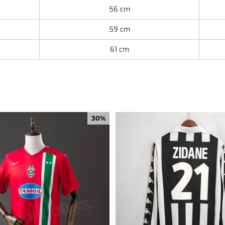
56 cm
59 cm
61 cm
30%