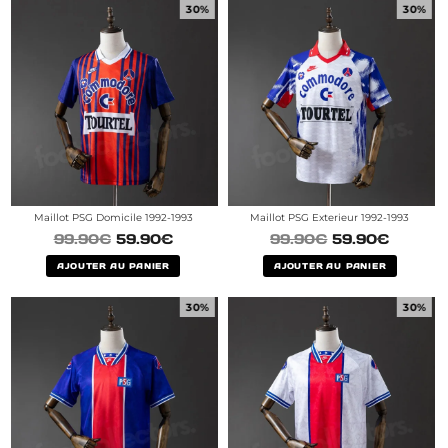
30%
30%
Maillot PSG Domicile 1992-1993
Maillot PSG Exterieur 1992-1993
99.90
€
59.90
€
99.90
€
59.90
€
AJOUTER AU PANIER
AJOUTER AU PANIER
30%
30%