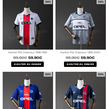
30%
30%
Maillot PSG Exterieur 1998-1999
Maillot PSG Exterieur 1999-2000
99.90
€
59.90
€
99.90
€
59.90
€
AJOUTER AU PANIER
AJOUTER AU PANIER
30%
30%