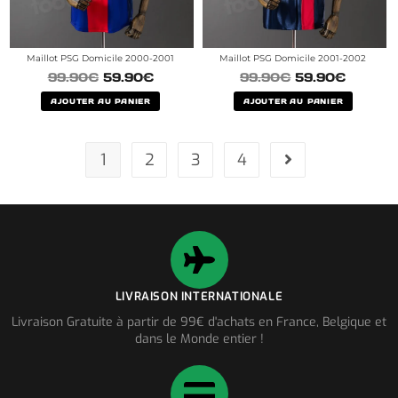
Maillot PSG Domicile 2000-2001
Maillot PSG Domicile 2001-2002
99.90
€
59.90
€
99.90
€
59.90
€
AJOUTER AU PANIER
AJOUTER AU PANIER
1
2
3
4
LIVRAISON INTERNATIONALE
Livraison Gratuite à partir de 99€ d'achats en France, Belgique et
dans le Monde entier !