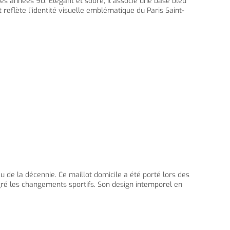
 des années 90. Élégant et sobre, il associe une base bleu
reflète l’identité visuelle emblématique du Paris Saint-
de la décennie. Ce maillot domicile a été porté lors des
gré les changements sportifs. Son design intemporel en