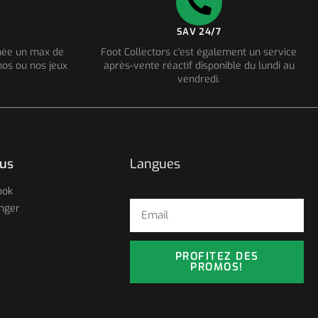
SAV 24/7
nnée un max de
Foot Collectors c'est également un service
os ou nos jeux
après-vente réactif disponible du lundi au
vendredi.
ous
Langues
ook
nger
PROFITEZ DES
PROMOS!