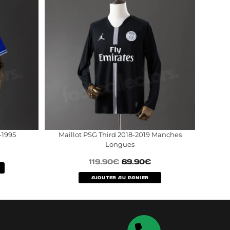
-1995
Maillot PSG Third 2018-2019 Manches
Longues
119.90
€
69.90
€
AJOUTER AU PANIER