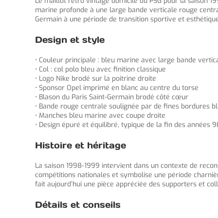
Le maillot retro vintage domicile du PSG pour la saison 199
marine profonde à une large bande verticale rouge centrale
Germain à une période de transition sportive et esthétique
Design et style
• Couleur principale : bleu marine avec large bande vertic
• Col : col polo bleu avec finition classique
• Logo Nike brodé sur la poitrine droite
• Sponsor Opel imprimé en blanc au centre du torse
• Blason du Paris Saint-Germain brodé côté cœur
• Bande rouge centrale soulignée par de fines bordures b
• Manches bleu marine avec coupe droite
• Design épuré et équilibré, typique de la fin des années 9
Histoire et héritage
La saison 1998-1999 intervient dans un contexte de recons
compétitions nationales et symbolise une période charnièr
fait aujourd’hui une pièce appréciée des supporters et col
Détails et conseils