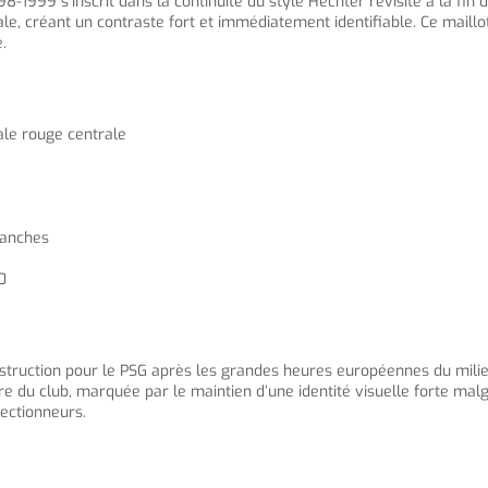
8-1999 s’inscrit dans la continuité du style Hechter revisité à la fin
, créant un contraste fort et immédiatement identifiable. Ce maillot 
.
ale rouge centrale
lanches
0
truction pour le PSG après les grandes heures européennes du milieu 
e du club, marquée par le maintien d’une identité visuelle forte mal
lectionneurs.