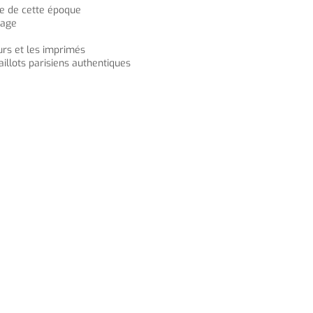
ike de cette époque
tage
urs et les imprimés
llots parisiens authentiques