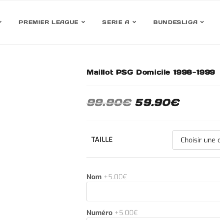
PREMIER LEAGUE
SERIE A
BUNDESLIGA
Maillot PSG Domicile 1998-1999
30%
99.90
€
59.90
€
TAILLE
Nom
+5.00€
Numéro
+5.00€