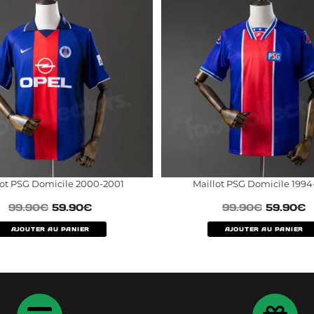
lot PSG Domicile 2000-2001
Maillot PSG Domicile 1994
99.90
€
59.90
€
99.90
€
59.90
€
AJOUTER AU PANIER
AJOUTER AU PANIER