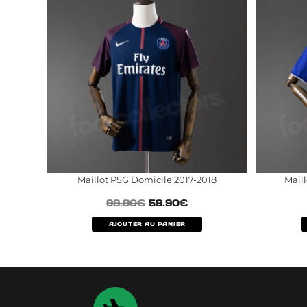
Maillot PSG Domicile 2017-2018
Mail
99.90
€
59.90
€
AJOUTER AU PANIER