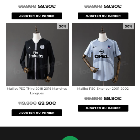
99.90
€
59.90
€
99.90
€
59.90
€
AJOUTER AU PANIER
AJOUTER AU PANIER
30%
30%
Maillot PSG Third 2018-2019 Manches
Maillot PSG Exterieur 2001-2002
Longues
99.90
€
59.90
€
119.90
€
69.90
€
AJOUTER AU PANIER
AJOUTER AU PANIER