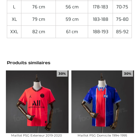
L
76 cm
56 cm
178-183
70-75
XL
79 cm
59 cm
183-188
75-80
XXL
82 cm
61 cm
188-193
85-92
Produits similaires
30%
30%
Maillot PSG Exterieur 2019-2020
Maillot PSG Domicile 1994-1995