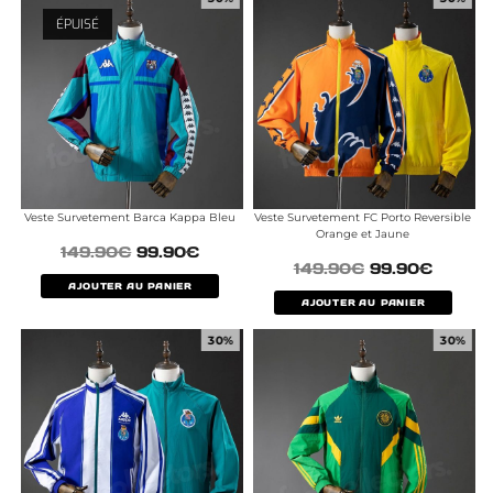
ÉPUISÉ
Veste Survetement Barca Kappa Bleu
Veste Survetement FC Porto Reversible
Orange et Jaune
149.90
€
99.90
€
149.90
€
99.90
€
AJOUTER AU PANIER
AJOUTER AU PANIER
30%
30%