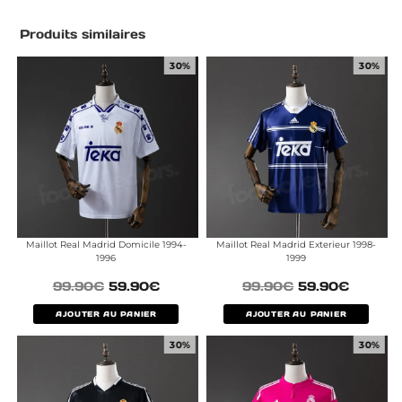
Produits similaires
30%
30%
Maillot Real Madrid Domicile 1994-
Maillot Real Madrid Exterieur 1998-
1996
1999
99.90
€
59.90
€
99.90
€
59.90
€
AJOUTER AU PANIER
AJOUTER AU PANIER
30%
30%