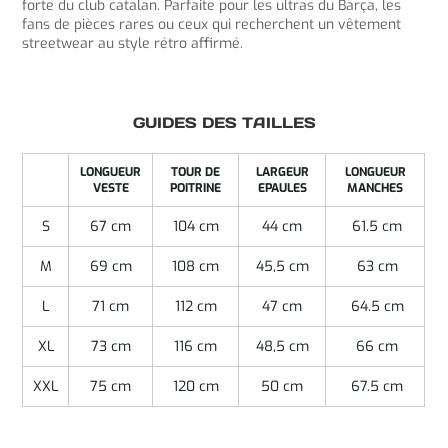
forte du club catalan. Parfaite pour les ultras du Barça, les
fans de pièces rares ou ceux qui recherchent un vêtement
streetwear au style rétro affirmé.
GUIDES DES TAILLES
LONGUEUR
TOUR DE
LARGEUR
LONGUEUR
VESTE
POITRINE
EPAULES
MANCHES
S
67 cm
104 cm
44 cm
61.5 cm
M
69 cm
108 cm
45,5 cm
63 cm
L
71 cm
112 cm
47 cm
64.5 cm
XL
73 cm
116 cm
48,5 cm
66 cm
XXL
75 cm
120 cm
50 cm
67.5 cm