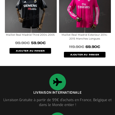
Maillot Real Madrid Third 2004-2005
Maillot Real Madrid Exterieur 2014-
2015 Manches Longues
99.90
€
59.90
€
119.90
€
69.90
€
AJOUTER AU PANIER
AJOUTER AU PANIER
LIVRAISON INTERNATIONALE
Livraison Gratuite à partir de 99€ d'achats en France, Belgique et
dans le Monde entier !