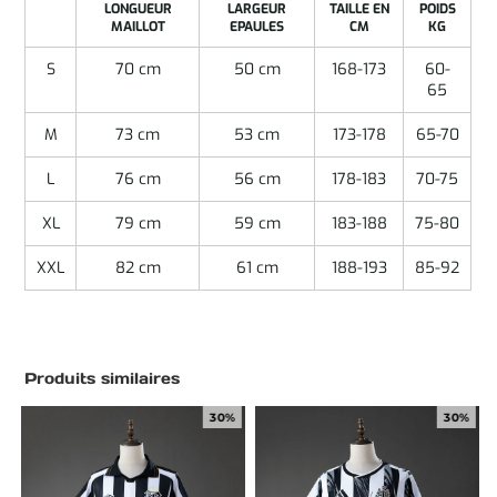
LONGUEUR
LARGEUR
TAILLE EN
POIDS
MAILLOT
EPAULES
CM
KG
S
70 cm
50 cm
168-173
60-
65
M
73 cm
53 cm
173-178
65-70
L
76 cm
56 cm
178-183
70-75
XL
79 cm
59 cm
183-188
75-80
XXL
82 cm
61 cm
188-193
85-92
Produits similaires
30%
30%