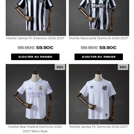
Maillot Santos FC Exterieur 2026-2027
Maillot Newcastle Domicile 2026-2027
99.90
€
59.90
€
99.90
€
59.90
€
AJOUTER AU PANIER
AJOUTER AU PANIER
30%
30%
Maillot Real Madrid Domicile 2026-
Maillot Santos FC Domicile 2026-2027
2027 Retro Style