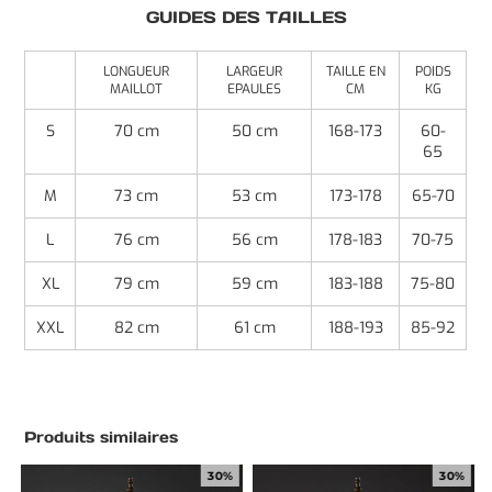
GUIDES DES TAILLES
LONGUEUR
LARGEUR
TAILLE EN
POIDS
MAILLOT
EPAULES
CM
KG
S
70 cm
50 cm
168-173
60-
65
M
73 cm
53 cm
173-178
65-70
L
76 cm
56 cm
178-183
70-75
XL
79 cm
59 cm
183-188
75-80
XXL
82 cm
61 cm
188-193
85-92
Produits similaires
30%
30%