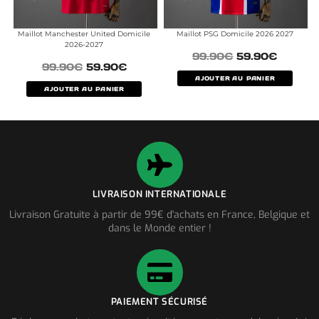
Maillot Manchester United Domicile
Maillot PSG Domicile 2026 2027
2026-2027
99.90
€
59.90
€
99.90
€
59.90
€
AJOUTER AU PANIER
AJOUTER AU PANIER
LIVRAISON INTERNATIONALE
Livraison Gratuite à partir de 99€ d'achats en France, Belgique et
dans le Monde entier !
PAIEMENT SÉCURISÉ