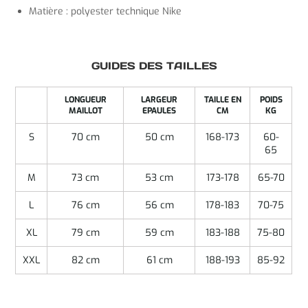
Matière : polyester technique Nike
GUIDES DES TAILLES
LONGUEUR
LARGEUR
TAILLE EN
POIDS
MAILLOT
EPAULES
CM
KG
S
70 cm
50 cm
168-173
60-
65
M
73 cm
53 cm
173-178
65-70
L
76 cm
56 cm
178-183
70-75
XL
79 cm
59 cm
183-188
75-80
XXL
82 cm
61 cm
188-193
85-92