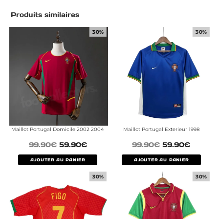
Produits similaires
30%
30%
Maillot Portugal Domicile 2002 2004
Maillot Portugal Exterieur 1998
99.90
€
59.90
€
99.90
€
59.90
€
AJOUTER AU PANIER
AJOUTER AU PANIER
30%
30%