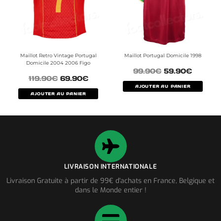
Maillot Retro Vintage Portugal
Maillot Portugal Domicile 1998
Domicile 2004 2006 Figo
99.90
€
59.90
€
119.90
€
69.90
€
AJOUTER AU PANIER
AJOUTER AU PANIER
LIVRAISON INTERNATIONALE
Livraison Gratuite à partir de 99€ d'achats en France, Belgique et
dans le Monde entier !