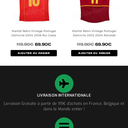
Maillot Retro Vintage Portugal
Maillot Retro Vintage Portugal
Domicile 2004 2006 Rui Costa
Domicile 2002 2004 Ronaldo
119.90
€
69.90
€
119.90
€
69.90
€
AJOUTER AU PANIER
AJOUTER AU PANIER
LIVRAISON INTERNATIONALE
Livraison Gratuite à partir de 99€ d'achats en France, Belgique et
dans le Monde entier !