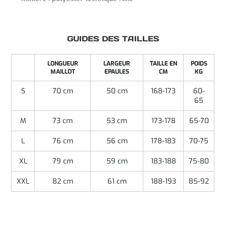
GUIDES DES TAILLES
LONGUEUR
LARGEUR
TAILLE EN
POIDS
MAILLOT
EPAULES
CM
KG
S
70 cm
50 cm
168-173
60-
65
M
73 cm
53 cm
173-178
65-70
L
76 cm
56 cm
178-183
70-75
XL
79 cm
59 cm
183-188
75-80
XXL
82 cm
61 cm
188-193
85-92