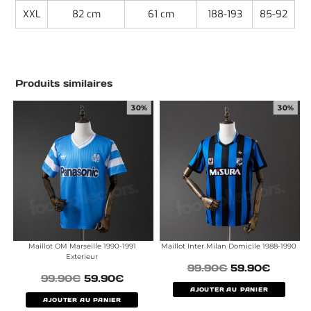
XXL
82 cm
61 cm
188-193
85-92
Produits similaires
30%
30%
Maillot OM Marseille 1990-1991
Maillot Inter Milan Domicile 1988-1990
Exterieur
99.90
€
59.90
€
99.90
€
59.90
€
AJOUTER AU PANIER
AJOUTER AU PANIER