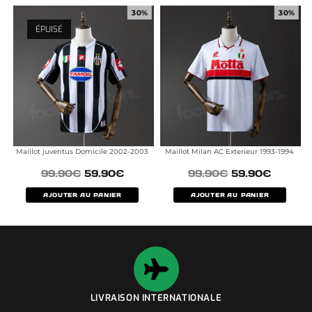
30%
30%
ÉPUISÉ
Maillot juventus Domicile 2002-2003
Maillot Milan AC Exterieur 1993-1994
99.90
€
59.90
€
99.90
€
59.90
€
AJOUTER AU PANIER
AJOUTER AU PANIER
LIVRAISON INTERNATIONALE