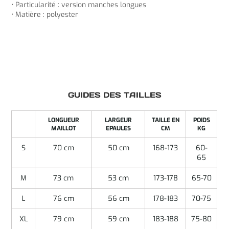
• Particularité : version manches longues
• Matière : polyester
GUIDES DES TAILLES
LONGUEUR
LARGEUR
TAILLE EN
POIDS
MAILLOT
EPAULES
CM
KG
S
70 cm
50 cm
168-173
60-
65
M
73 cm
53 cm
173-178
65-70
L
76 cm
56 cm
178-183
70-75
XL
79 cm
59 cm
183-188
75-80