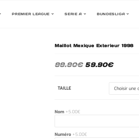
PREMIER LEAGUE
SERIE A
BUNDESLIGA
Maillot Mexique Exterieur 1998
30%
99.90
€
59.90
€
TAILLE
Nom
+5.00€
Numéro
+5.00€