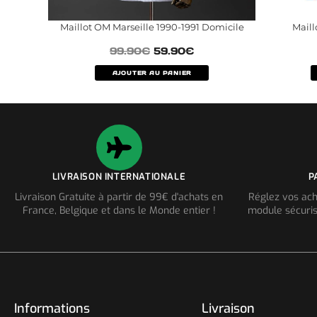
Maillot OM Marseille 1990-1991 Domicile
Maill
99.90
€
59.90
€
AJOUTER AU PANIER
LIVRAISON INTERNATIONALE
P
Livraison Gratuite à partir de 99€ d'achats en
Réglez vos ach
France, Belgique et dans le Monde entier !
module sécuris
Informations
Livraison