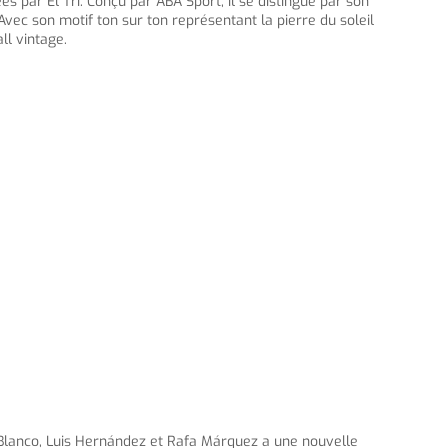
s par El Tri. Conçu par ABA Sport, il se distingue par son
Avec son motif ton sur ton représentant la pierre du soleil
ll vintage.
Blanco, Luis Hernández et Rafa Márquez a une nouvelle