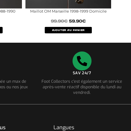
1988-1990
Maillot OM Marseille 1998-1999 Domicile
99.90
€
59.90
€
AJOUTER AU PANIER
SAV 24/7
nnée un max de
Foot Collectors c'est également un service
os ou nos jeux
après-vente réactif disponible du lundi au
vendredi.
ous
Langues