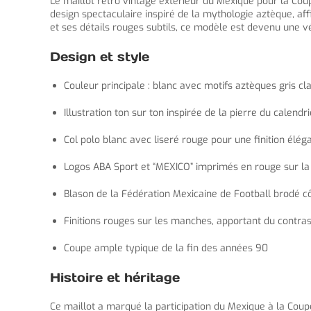
Le maillot retro vintage extérieur du Mexique pour la Coup
design spectaculaire inspiré de la mythologie aztèque, aff
et ses détails rouges subtils, ce modèle est devenu une vé
Design et style
Couleur principale : blanc avec motifs aztèques gris cl
Illustration ton sur ton inspirée de la pierre du calen
Col polo blanc avec liseré rouge pour une finition élég
Logos ABA Sport et “MEXICO” imprimés en rouge sur la 
Blason de la Fédération Mexicaine de Football brodé 
Finitions rouges sur les manches, apportant du contr
Coupe ample typique de la fin des années 90
Histoire et héritage
Ce maillot a marqué la participation du Mexique à la Co