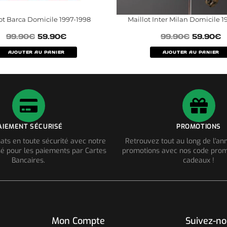
ot Barca Domicile 1997-1998
Maillot Inter Milan Domicile 
99.90
€
59.90
€
99.90
€
59.90
€
AJOUTER AU PANIER
AJOUTER AU PANIER
AIEMENT SÉCURISÉ
PROMOTIONS
ats en toute sécurité avec notre
Retrouvez tout au long de l'a
é pour les paiements par Cartes
promotions avec nos code prom
Bancaires.
cadeaux !
Mon Compte
Suivez-n