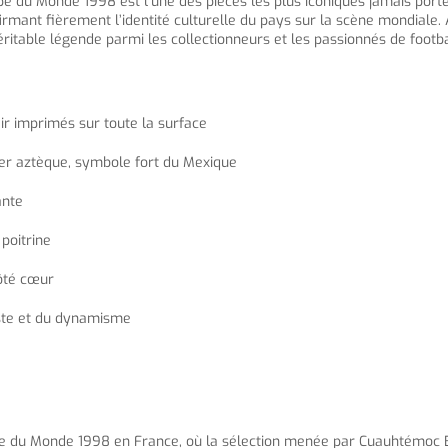
e du Monde 1998 est l’une des pièces les plus iconiques jamais portée
irmant fièrement l’identité culturelle du pays sur la scène mondiale. 
ritable légende parmi les collectionneurs et les passionnés de footba
air imprimés sur toute la surface
drier aztèque, symbole fort du Mexique
ante
poitrine
côté cœur
aste et du dynamisme
upe du Monde 1998 en France, où la sélection menée par Cuauhtémoc 