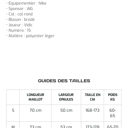
• Équipementier : Nike
• Sponsor : AIG
• Col : col rond
• Blason : brodé
• Joueur : Vidic
• Numéro : 15
• Matière : polyester léger
GUIDES DES TAILLES
LONGUEUR
LARGEUR
TAILLE EN
POIDS
MAILLOT
EPAULES
CM
KG
S
70 cm
50 cm
168-173
60-
65
M
73 cm
53 cm
173-178
65-70