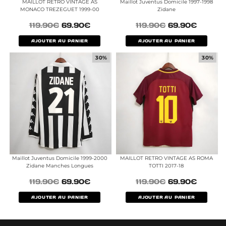
MAILLOT RETRO VINTAGE AS
Maillot Juventus Domicile 1997-1998
MONACO TREZEGUET 1999-00
Zidane
119.90
€
69.90
€
119.90
€
69.90
€
AJOUTER AU PANIER
AJOUTER AU PANIER
30%
30%
Maillot Juventus Domicile 1999-2000
MAILLOT RETRO VINTAGE AS ROMA
Zidane Manches Longues
TOTTI 2017-18
119.90
€
69.90
€
119.90
€
69.90
€
AJOUTER AU PANIER
AJOUTER AU PANIER