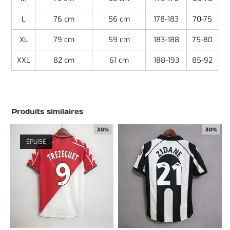
L
76 cm
56 cm
178-183
70-75
XL
79 cm
59 cm
183-188
75-80
XXL
82 cm
61 cm
188-193
85-92
Produits similaires
30%
30%
ÉPUISÉ