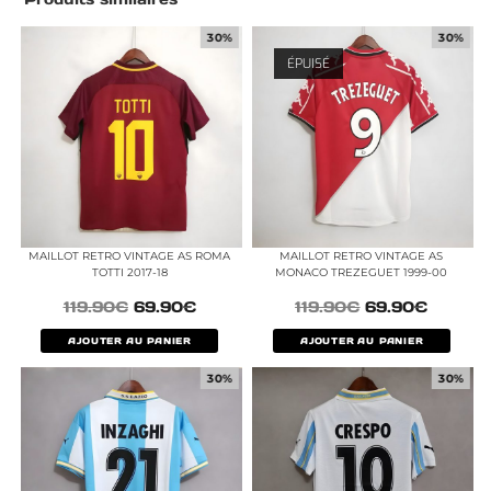
30%
30%
ÉPUISÉ
MAILLOT RETRO VINTAGE AS ROMA
MAILLOT RETRO VINTAGE AS
TOTTI 2017-18
MONACO TREZEGUET 1999-00
119.90
€
69.90
€
119.90
€
69.90
€
AJOUTER AU PANIER
AJOUTER AU PANIER
30%
30%