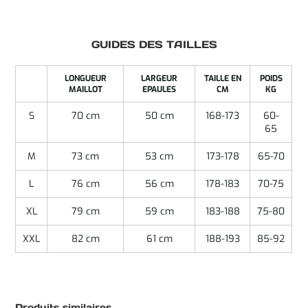
GUIDES DES TAILLES
LONGUEUR
LARGEUR
TAILLE EN
POIDS
MAILLOT
EPAULES
CM
KG
S
70 cm
50 cm
168-173
60-
65
M
73 cm
53 cm
173-178
65-70
L
76 cm
56 cm
178-183
70-75
XL
79 cm
59 cm
183-188
75-80
XXL
82 cm
61 cm
188-193
85-92
Produits similaires