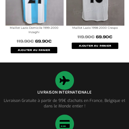
Maillot Lazio Domicile 1999-2000
Maillot Lazio 1998-2000 Crespo
Inzaghi
119.90
€
69.90
€
119.90
€
69.90
€
AJOUTER AU PANIER
AJOUTER AU PANIER
LIVRAISON INTERNATIONALE
Livraison Gratuite à partir de 99€ d'achats en France, Belgique et
dans le Monde entier !