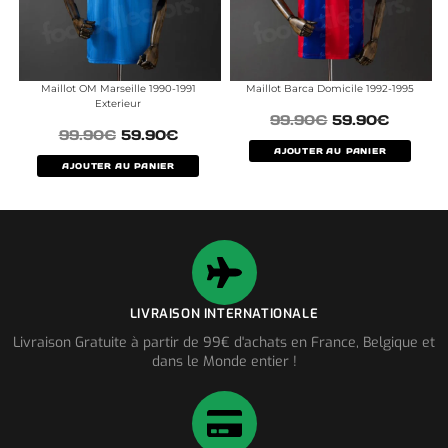
Maillot OM Marseille 1990-1991
Maillot Barca Domicile 1992-1995
Exterieur
99.90
€
59.90
€
99.90
€
59.90
€
AJOUTER AU PANIER
AJOUTER AU PANIER
LIVRAISON INTERNATIONALE
Livraison Gratuite à partir de 99€ d'achats en France, Belgique et
dans le Monde entier !