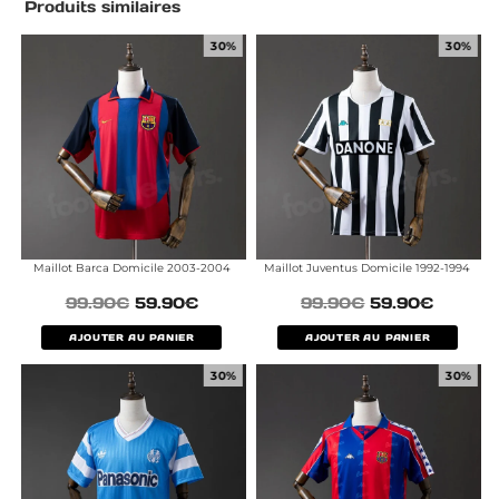
Produits similaires
30%
30%
Maillot Barca Domicile 2003-2004
Maillot Juventus Domicile 1992-1994
99.90
€
59.90
€
99.90
€
59.90
€
AJOUTER AU PANIER
AJOUTER AU PANIER
30%
30%