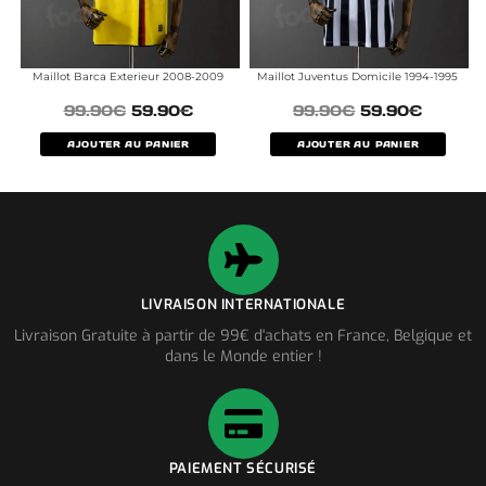
Maillot Barca Exterieur 2008-2009
Maillot Juventus Domicile 1994-1995
99.90
€
59.90
€
99.90
€
59.90
€
AJOUTER AU PANIER
AJOUTER AU PANIER
LIVRAISON INTERNATIONALE
Livraison Gratuite à partir de 99€ d'achats en France, Belgique et
dans le Monde entier !
PAIEMENT SÉCURISÉ