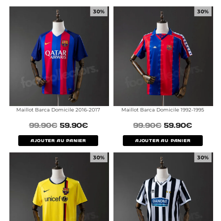
30%
30%
Maillot Barca Domicile 2016-2017
Maillot Barca Domicile 1992-1995
99.90
€
59.90
€
99.90
€
59.90
€
AJOUTER AU PANIER
AJOUTER AU PANIER
30%
30%