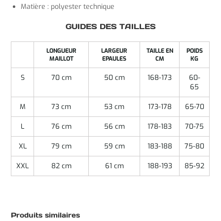
Matière : polyester technique
GUIDES DES TAILLES
LONGUEUR
LARGEUR
TAILLE EN
POIDS
MAILLOT
EPAULES
CM
KG
S
70 cm
50 cm
168-173
60-
65
M
73 cm
53 cm
173-178
65-70
L
76 cm
56 cm
178-183
70-75
XL
79 cm
59 cm
183-188
75-80
XXL
82 cm
61 cm
188-193
85-92
Produits similaires