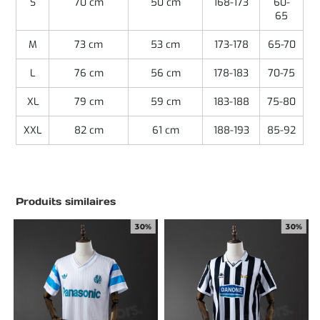
S
70 cm
50 cm
168-173
60-
65
M
73 cm
53 cm
173-178
65-70
L
76 cm
56 cm
178-183
70-75
XL
79 cm
59 cm
183-188
75-80
XXL
82 cm
61 cm
188-193
85-92
Produits similaires
30%
30%