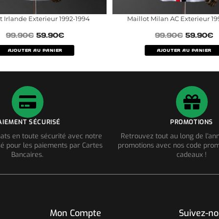
t Irlande Exterieur 1992-1994
Maillot Milan AC Exterieur 19
99.90
€
59.90
€
99.90
€
59.90
€
AJOUTER AU PANIER
AJOUTER AU PANIER
AIEMENT SÉCURISÉ
PROMOTIONS
ats en toute sécurité avec notre
Retrouvez tout au long de l'a
é pour les paiements par Cartes
promotions avec nos code prom
Bancaires.
cadeaux !
Mon Compte
Suivez-n