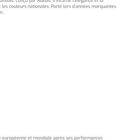
andais. Conçu par Adidas, il incarne l’élégance et la
t les couleurs nationales. Porté lors d’années marquantes
n.
ène européenne et mondiale après ses performances