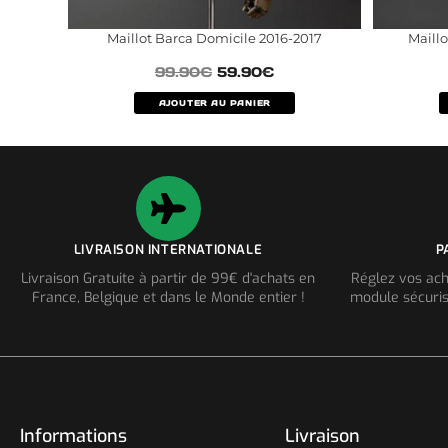
Maillot Barca Domicile 2016-2017
Maillo
99.90
€
59.90
€
AJOUTER AU PANIER
LIVRAISON INTERNATIONALE
P
Livraison Gratuite à partir de 99€ d'achats en
Réglez vos ach
France, Belgique et dans le Monde entier !
module sécuris
Informations
Livraison