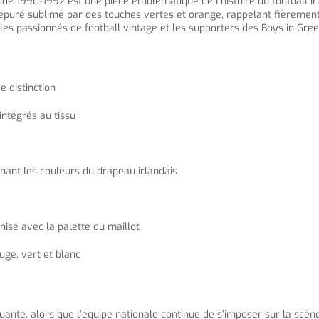
iode 1990-1992 est une pièce emblématique de l’histoire du football irl
c épuré sublimé par des touches vertes et orange, rappelant fièremen
 les passionnés de football vintage et les supporters des Boys in Gree
e distinction
intégrés au tissu
enant les couleurs du drapeau irlandais
isé avec la palette du maillot
uge, vert et blanc
uante, alors que l’équipe nationale continue de s’imposer sur la sc