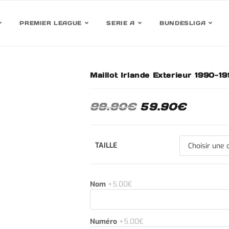
PREMIER LEAGUE
SERIE A
BUNDESLIGA
Maillot Irlande Exterieur 1990-1
30%
99.90
€
59.90
€
TAILLE
Nom
+5.00€
Numéro
+5.00€