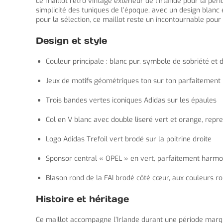
Le maillot retro vintage extérieur de l’Irlande pour la pér
simplicité des tuniques de l’époque, avec un design blan
pour la sélection, ce maillot reste un incontournable pour
Design et style
Couleur principale : blanc pur, symbole de sobriété et d
Jeux de motifs géométriques ton sur ton parfaitement 
Trois bandes vertes iconiques Adidas sur les épaules
Col en V blanc avec double liseré vert et orange, repr
Logo Adidas Trefoil vert brodé sur la poitrine droite
Sponsor central « OPEL » en vert, parfaitement harmon
Blason rond de la FAI brodé côté cœur, aux couleurs ro
Histoire et héritage
Ce maillot accompagne l’Irlande durant une période marq