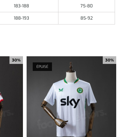
183-188
75-80
188-193
85-92
30%
30%
ÉPUISÉ