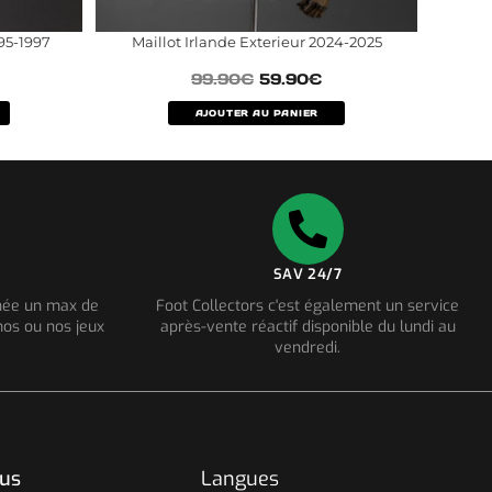
95-1997
Maillot Irlande Exterieur 2024-2025
99.90
€
59.90
€
AJOUTER AU PANIER
SAV 24/7
nnée un max de
Foot Collectors c'est également un service
os ou nos jeux
après-vente réactif disponible du lundi au
vendredi.
ous
Langues