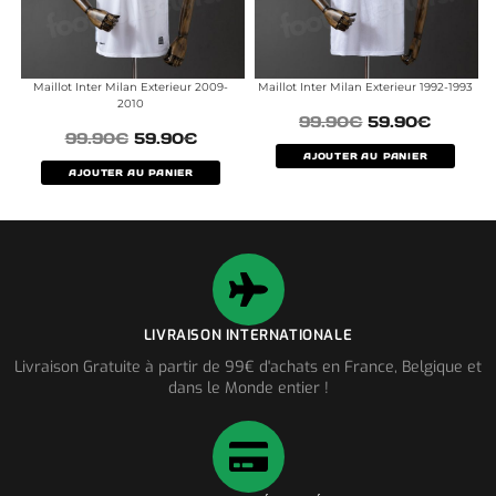
Maillot Inter Milan Exterieur 2009-
Maillot Inter Milan Exterieur 1992-1993
2010
99.90
€
59.90
€
99.90
€
59.90
€
AJOUTER AU PANIER
AJOUTER AU PANIER
LIVRAISON INTERNATIONALE
Livraison Gratuite à partir de 99€ d'achats en France, Belgique et
dans le Monde entier !