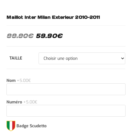
Maillot Inter Milan Exterieur 2010-2011
99.90
€
59.90
€
TAILLE
Nom
+5.00€
Numéro
+5.00€
Badge Scudetto