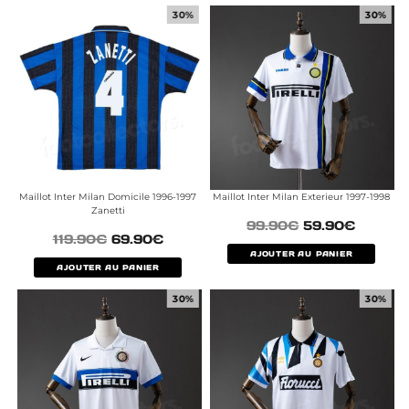
30%
30%
Maillot Inter Milan Domicile 1996-1997
Maillot Inter Milan Exterieur 1997-1998
Zanetti
99.90
€
59.90
€
119.90
€
69.90
€
AJOUTER AU PANIER
AJOUTER AU PANIER
30%
30%