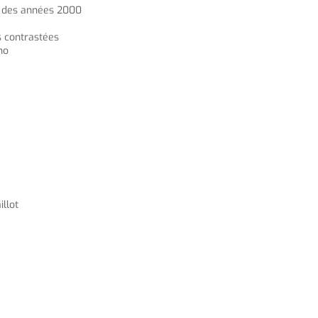
ut des années 2000
s contrastées
no
illot