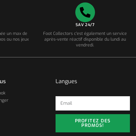
SAV 24/7
nnée un max de
Foot Collectors c'est également un service
os ou nos jeux
après-vente réactif disponible du lundi au
vendredi.
ous
Langues
ook
nger
PROFITEZ DES
PROMOS!