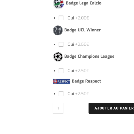
Badge Lega Calcio
Oui
+2.00€
Badge UCL Winner
Oui
+2.50€
Badge Champions League
Oui
+2.50€
Badge Respect
Oui
+2.50€
AJOUTER AU PANIER