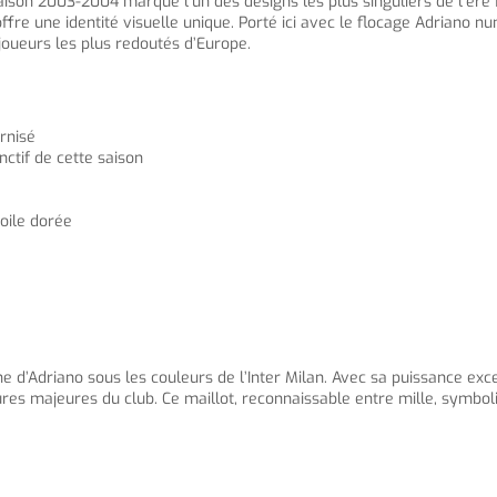
 saison 2003-2004 marque l’un des designs les plus singuliers de l’èr
 offre une identité visuelle unique. Porté ici avec le flocage Adriano
s joueurs les plus redoutés d’Europe.
ernisé
nctif de cette saison
toile dorée
d’Adriano sous les couleurs de l’Inter Milan. Avec sa puissance exce
gures majeures du club. Ce maillot, reconnaissable entre mille, symbo