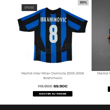
30%
ÉPUISÉ
Maillot Inter Milan Domicile 2005-2006
Maillot 
Ibrahimovic
119.90
€
69.90
€
AJOUTER AU PANIER