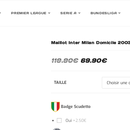
PREMIER LEAGUE
SERIE A
BUNDESLIGA
Maillot Inter Milan Domicile 20
30%
119.90
€
69.90
€
TAILLE
Badge Scudetto
Oui
+2.50€