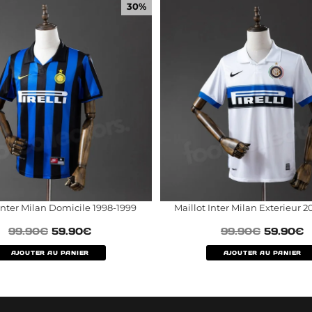
30%
Inter Milan Domicile 1998-1999
Maillot Inter Milan Exterieur 
99.90
€
59.90
€
99.90
€
59.90
€
AJOUTER AU PANIER
AJOUTER AU PANIER