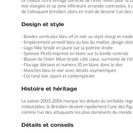
Le maillot retro vintage domicile de l’Inter Milan pour la
noir élargies et sa zone inférieure arrondie contrastée, il
de l’attaquant brésilien, alors en train de devenir l’un de
Design et style
• Bandes verticales bleu vif et noir au style élargi et mod
• Empiècement arrondi bleu au bas du maillot, design disti
• Logo Nike brodé en jaune sur la poitrine droite
• Sponsor Pirelli imprimé en blanc sur la bande centrale
• Blason de l’Inter Milan brodé côté cœur, surmonté de l’é
• Flocage Adriano et numéro 10 en blanc dans le dos
• Manches bleu et noir avec détails asymétriques
• Col rond noir, épuré et contemporain
Histoire et héritage
La saison 2003-2004 marque les débuts du véritable règne 
redoutables, le Brésilien devient rapidement l’une des fi
comme l’un des attaquants les plus dominants du monde.
Détails et conseils