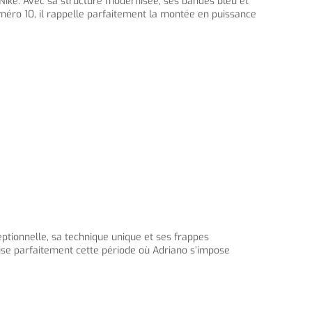
e Nike. Avec sa structure modernisée, ses bandes bleu et
 numéro 10, il rappelle parfaitement la montée en puissance
ptionnelle, sa technique unique et ses frappes
lise parfaitement cette période où Adriano s’impose