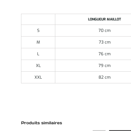
LONGUEUR MAILLOT
S
70 cm
M
73 cm
L
76 cm
XL
79 cm
XXL
82 cm
Produits similaires