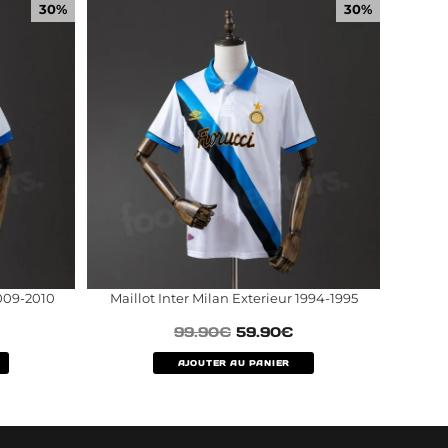
30%
30%
2009-2010
Maillot Inter Milan Exterieur 1994-1995
99.90
€
59.90
€
AJOUTER AU PANIER