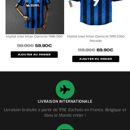
Maillot Inter Milan Domicile 1988-1990
Maillot Inter Milan Domicile 1999 2000
Ronaldo
99.90
€
59.90
€
119.90
€
69.90
€
AJOUTER AU PANIER
AJOUTER AU PANIER
LIVRAISON INTERNATIONALE
Livraison Gratuite à partir de 99€ d'achats en France, Belgique et
dans le Monde entier !