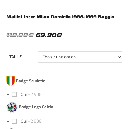
Maillot Inter Milan Domicile 1998-1999 Baggio
119.90
€
69.90
€
TAILLE
Badge Scudetto
Oui
+2.50€
Badge Lega Calcio
Oui
+2.00€