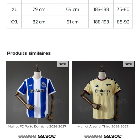
XL
79 cm
59 cm
183-188
75-80
XXL
82 cm
61 cm
188-193
85-92
Produits similaires
30%
30%
Maillot FC Porto Domicile 2026-2027
Maillot Arsenal Third 2026-2027
99.90
€
59.90
€
99.90
€
59.90
€