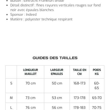
Blason : Eintracht Frankfurt brodé
Détail distinctif : fines rayures verticales rouges sur fond
noir avec épaules blanches
Sponsor : Indeed
Matière : polyester technique respirant
GUIDES DES TAILLES
LONGUEUR
LARGEUR
TAILLE EN
POIDS
MAILLOT
EPAULES
CM
KG
S
70 cm
50 cm
168-173
60-
65
M
73 cm
53 cm
173-178
65-70
L
76 cm
56 cm
178-183
70-75