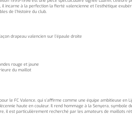
saison 1995-1996 est une pièce spectaculaire signée Luanvi, célèbre p
 il incarne à la perfection la fierté valencienne et l’esthétique exub
es de l’histoire du club.
 façon drapeau valencien sur l’épaule droite
bandes rouge et jaune
rieure du maillot
r le FC Valence, qui s’affirme comme une équipe ambitieuse en Liga. 
e décennie haute en couleur. Il rend hommage à la Senyera, symbole de
re, il est particulièrement recherché par les amateurs de maillots rét