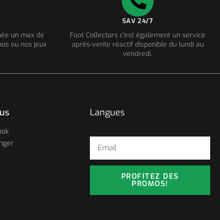
SAV 24/7
nnée un max de
Foot Collectors c'est également un service
os ou nos jeux
après-vente réactif disponible du lundi au
vendredi.
ous
Langues
ook
nger
PROFITEZ DES
PROMOS!