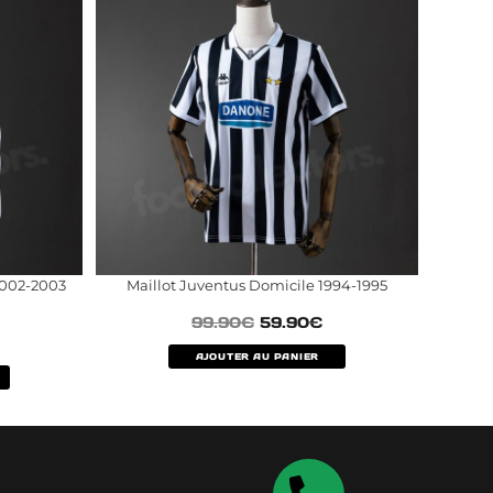
2002-2003
Maillot Juventus Domicile 1994-1995
99.90
€
59.90
€
AJOUTER AU PANIER