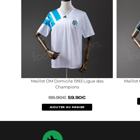
Maillot OM Domicile 1993 Ligue des
Maillot
Champions
99.90
€
59.90
€
AJOUTER AU PANIER