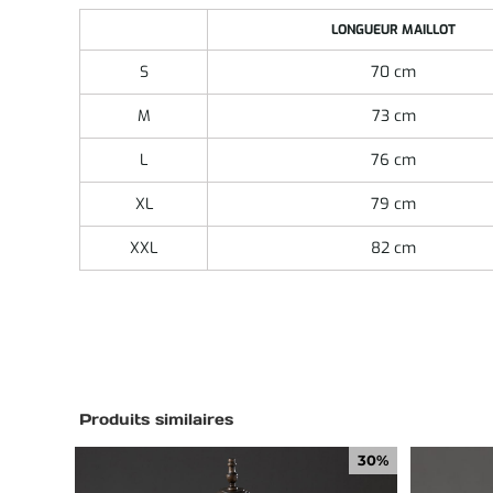
LONGUEUR MAILLOT
S
70 cm
M
73 cm
L
76 cm
XL
79 cm
XXL
82 cm
Produits similaires
30%