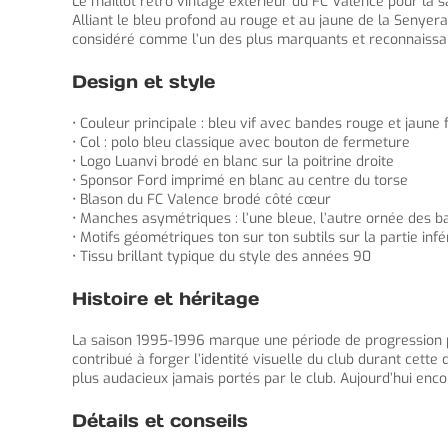
Le maillot retro vintage extérieur du FC Valence pour la 
Alliant le bleu profond au rouge et au jaune de la Senyera,
considéré comme l’un des plus marquants et reconnaissabl
Design et style
• Couleur principale : bleu vif avec bandes rouge et jaune
• Col : polo bleu classique avec bouton de fermeture
• Logo Luanvi brodé en blanc sur la poitrine droite
• Sponsor Ford imprimé en blanc au centre du torse
• Blason du FC Valence brodé côté cœur
• Manches asymétriques : l’une bleue, l’autre ornée des 
• Motifs géométriques ton sur ton subtils sur la partie infé
• Tissu brillant typique du style des années 90
Histoire et héritage
La saison 1995-1996 marque une période de progression pou
contribué à forger l’identité visuelle du club durant cett
plus audacieux jamais portés par le club. Aujourd’hui enco
Détails et conseils