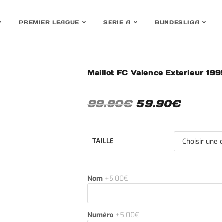
PREMIER LEAGUE
SERIE A
BUNDESLIGA
Maillot FC Valence Exterieur 19
30%
99.90
€
59.90
€
TAILLE
Nom
+5.00€
Numéro
+5.00€