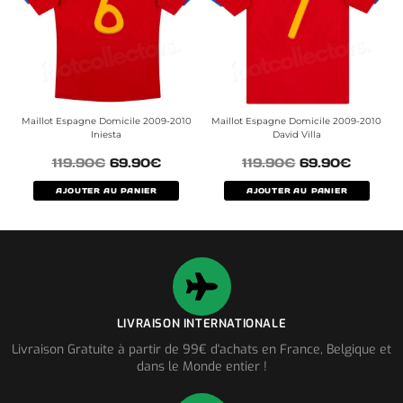
Maillot Espagne Domicile 2009-2010
Maillot Espagne Domicile 2009-2010
Iniesta
David Villa
119.90
€
69.90
€
119.90
€
69.90
€
AJOUTER AU PANIER
AJOUTER AU PANIER
LIVRAISON INTERNATIONALE
Livraison Gratuite à partir de 99€ d'achats en France, Belgique et
dans le Monde entier !