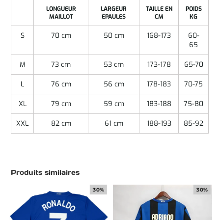
LONGUEUR
LARGEUR
TAILLE EN
POIDS
MAILLOT
EPAULES
CM
KG
S
70 cm
50 cm
168-173
60-
65
M
73 cm
53 cm
173-178
65-70
L
76 cm
56 cm
178-183
70-75
XL
79 cm
59 cm
183-188
75-80
XXL
82 cm
61 cm
188-193
85-92
Produits similaires
30%
30%