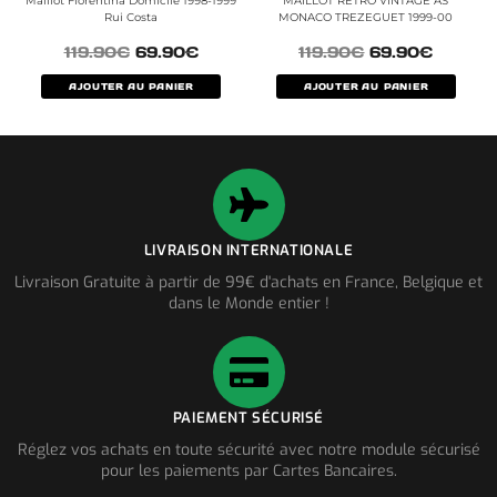
Maillot Fiorentina Domicile 1998-1999
MAILLOT RETRO VINTAGE AS
Rui Costa
MONACO TREZEGUET 1999-00
119.90
€
69.90
€
119.90
€
69.90
€
AJOUTER AU PANIER
AJOUTER AU PANIER
LIVRAISON INTERNATIONALE
Livraison Gratuite à partir de 99€ d'achats en France, Belgique et
dans le Monde entier !
PAIEMENT SÉCURISÉ
Réglez vos achats en toute sécurité avec notre module sécurisé
pour les paiements par Cartes Bancaires.