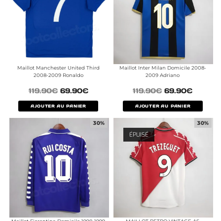
Maillot Manchester United Third
Maillot Inter Milan Domicile 2008-
2008-2009 Ronaldo
2009 Adriano
119.90
€
69.90
€
119.90
€
69.90
€
AJOUTER AU PANIER
AJOUTER AU PANIER
30%
30%
ÉPUISÉ