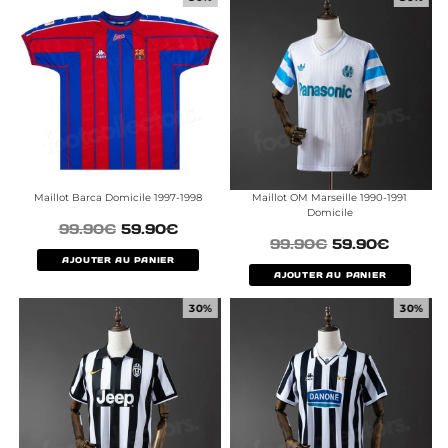
Maillot Barca Domicile 1997-1998
Maillot OM Marseille 1990-1991
Domicile
99.90
€
59.90
€
99.90
€
59.90
€
AJOUTER AU PANIER
AJOUTER AU PANIER
30%
30%