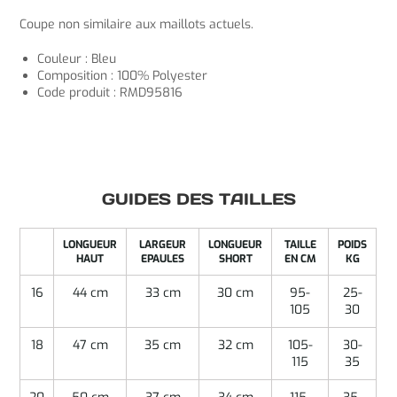
Coupe non similaire aux maillots actuels.
Couleur : Bleu
Composition : 100% Polyester
Code produit : RMD95816
GUIDES DES TAILLES
LONGUEUR
LARGEUR
LONGUEUR
TAILLE
POIDS
HAUT
EPAULES
SHORT
EN CM
KG
16
44 cm
33 cm
30 cm
95-
25-
105
30
18
47 cm
35 cm
32 cm
105-
30-
115
35