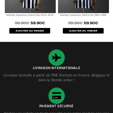
Maillot Juventus Domicile 2014-2015
Maillot Juventus Domicile 1994-1995
99.90
€
59.90
€
99.90
€
59.90
€
AJOUTER AU PANIER
AJOUTER AU PANIER
LIVRAISON INTERNATIONALE
Livraison Gratuite à partir de 99€ d'achats en France, Belgique et
dans le Monde entier !
PAIEMENT SÉCURISÉ