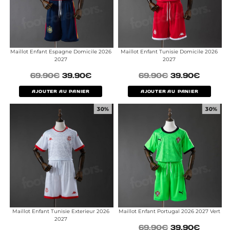
Maillot Enfant Espagne Domicile 2026
Maillot Enfant Tunisie Domicile 2026
2027
2027
69.90
€
39.90
€
69.90
€
39.90
€
AJOUTER AU PANIER
AJOUTER AU PANIER
30%
30%
Maillot Enfant Tunisie Exterieur 2026
Maillot Enfant Portugal 2026 2027 Vert
2027
69.90
€
39.90
€