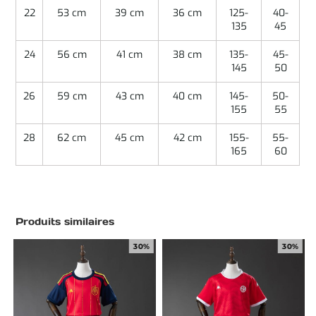
22
53 cm
39 cm
36 cm
125-
40-
135
45
24
56 cm
41 cm
38 cm
135-
45-
145
50
26
59 cm
43 cm
40 cm
145-
50-
155
55
28
62 cm
45 cm
42 cm
155-
55-
165
60
Produits similaires
30%
30%