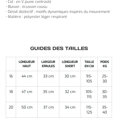
• Col : en V jaune contrasté
• Blason : écusson cousu
• Détail distinctif : motifs dynamiques inspirés du mouvement
• Matière : polyester léger respirant
GUIDES DES TAILLES
LONGUEUR
LARGEUR
LONGUEUR
TAILLE
POIDS
HAUT
EPAULES
SHORT
EN CM
KG
16
44 cm
33 cm
30 cm
95-
25-
105
30
18
47 cm
35 cm
32 cm
105-
30-
115
35
20
50 cm
37 cm
34 cm
115-
35-
125
40