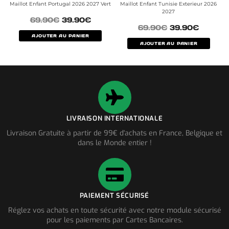
Maillot Enfant Portugal 2026 2027 Vert
Maillot Enfant Tunisie Exterieur 2026
2027
69.90
€
39.90
€
69.90
€
39.90
€
AJOUTER AU PANIER
AJOUTER AU PANIER
LIVRAISON INTERNATIONALE
Livraison Gratuite à partir de 99€ d'achats en France, Belgique et
dans le Monde entier !
PAIEMENT SÉCURISÉ
Réglez vos achats en toute sécurité avec notre module sécurisé
pour les paiements par Cartes Bancaires.