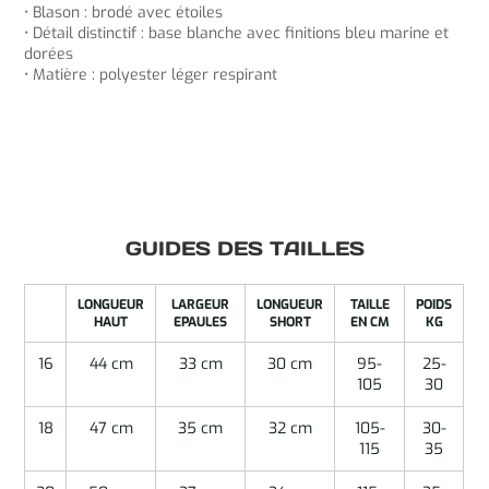
• Blason : brodé avec étoiles
• Détail distinctif : base blanche avec finitions bleu marine et
dorées
• Matière : polyester léger respirant
GUIDES DES TAILLES
LONGUEUR
LARGEUR
LONGUEUR
TAILLE
POIDS
HAUT
EPAULES
SHORT
EN CM
KG
16
44 cm
33 cm
30 cm
95-
25-
105
30
18
47 cm
35 cm
32 cm
105-
30-
115
35