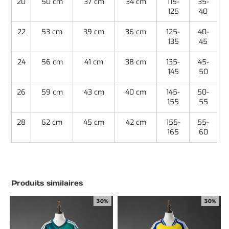
20
50 cm
37 cm
34 cm
115-
35-
125
40
22
53 cm
39 cm
36 cm
125-
40-
135
45
24
56 cm
41 cm
38 cm
135-
45-
145
50
26
59 cm
43 cm
40 cm
145-
50-
155
55
28
62 cm
45 cm
42 cm
155-
55-
165
60
Produits similaires
30%
30%