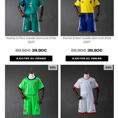
Maillot Enfant Irlande Domicile 2026
Maillot Enfant Suede Domicile 2026
2027
2027
69.90
€
39.90
€
69.90
€
39.90
€
AJOUTER AU PANIER
AJOUTER AU PANIER
30%
30%