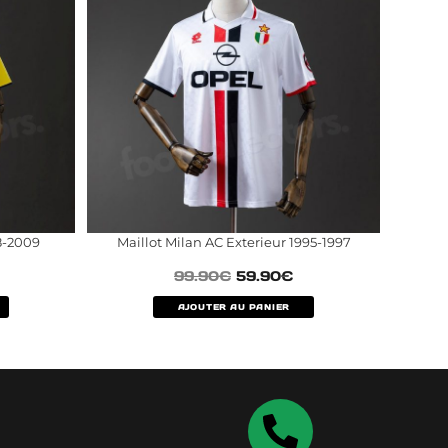
8-2009
Maillot Milan AC Exterieur 1995-1997
99.90
€
59.90
€
AJOUTER AU PANIER