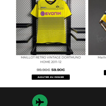
MAILLOT RETRO VINTAGE DORTMUND
Mail
HOME 2011-12
99.90
€
59.90
€
AJOUTER AU PANIER