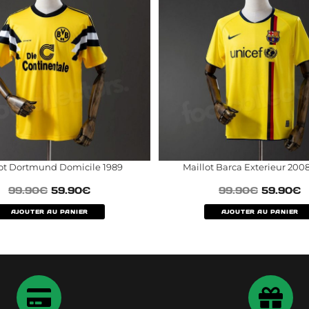
lot Dortmund Domicile 1989
Maillot Barca Exterieur 200
99.90
€
59.90
€
99.90
€
59.90
€
AJOUTER AU PANIER
AJOUTER AU PANIER