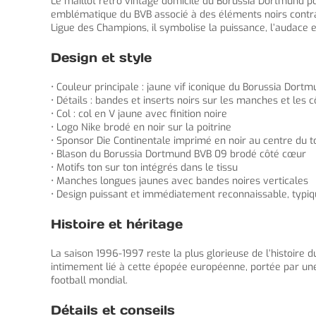
Le maillot retro vintage domicile du Borussia Dortmund p
emblématique du BVB associé à des éléments noirs contrast
Ligue des Champions, il symbolise la puissance, l’audace e
Design et style
• Couleur principale : jaune vif iconique du Borussia Dort
• Détails : bandes et inserts noirs sur les manches et les c
• Col : col en V jaune avec finition noire
• Logo Nike brodé en noir sur la poitrine
• Sponsor Die Continentale imprimé en noir au centre du t
• Blason du Borussia Dortmund BVB 09 brodé côté cœur
• Motifs ton sur ton intégrés dans le tissu
• Manches longues jaunes avec bandes noires verticales
• Design puissant et immédiatement reconnaissable, typi
Histoire et héritage
La saison 1996-1997 reste la plus glorieuse de l’histoir
intimement lié à cette épopée européenne, portée par une
football mondial.
Détails et conseils