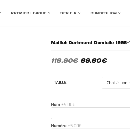
PREMIER LEAGUE
SERIE A
BUNDESLIGA
Maillot Dortmund Domicile 1996
30%
119.90
€
69.90
€
TAILLE
Nom
+5.00€
Numéro
+5.00€