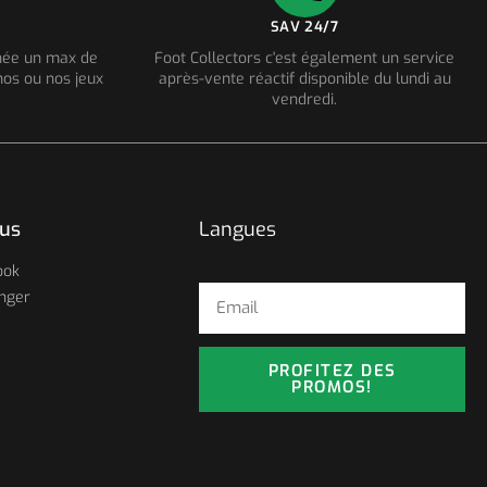
SAV 24/7
nnée un max de
Foot Collectors c'est également un service
os ou nos jeux
après-vente réactif disponible du lundi au
vendredi.
ous
Langues
ook
nger
PROFITEZ DES
PROMOS!