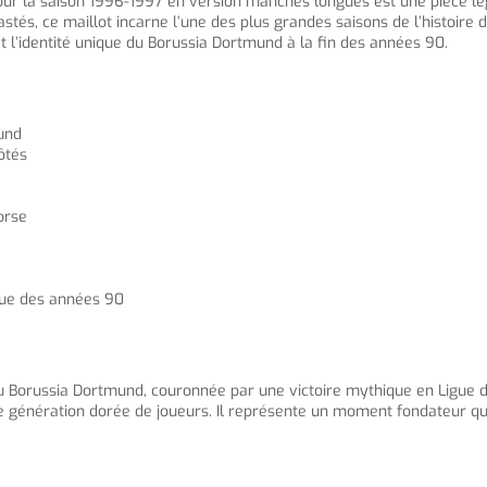
our la saison 1996-1997 en version manches longues est une pièce lé
és, ce maillot incarne l’une des plus grandes saisons de l’histoire d
t l’identité unique du Borussia Dortmund à la fin des années 90.
mund
ôtés
orse
que des années 90
e du Borussia Dortmund, couronnée par une victoire mythique en Ligue
 génération dorée de joueurs. Il représente un moment fondateur qui 