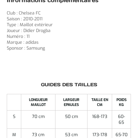
Informations complémentaires
Club : Chelsea FC
Saison : 2010-2011
Type : Maillot extérieur
Joueur : Didier Drogba
Numéro : 11
Marque : adidas
Sponsor : Samsung
GUIDES DES TAILLES
LONGUEUR
LARGEUR
TAILLE EN
POIDS
MAILLOT
EPAULES
CM
KG
S
70 cm
50 cm
168-173
60-
65
M
73 cm
53 cm
173-178
65-70