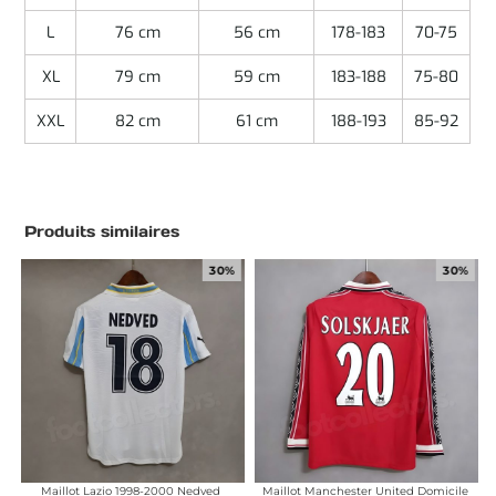
L
76 cm
56 cm
178-183
70-75
XL
79 cm
59 cm
183-188
75-80
XXL
82 cm
61 cm
188-193
85-92
Produits similaires
30%
30%
Maillot Lazio 1998-2000 Nedved
Maillot Manchester United Domicile