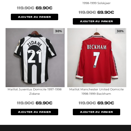
1998-1999 Solskjaer
119.90
€
69.90
€
119.90
€
69.90
€
AJOUTER AU PANIER
AJOUTER AU PANIER
30%
30%
Maillot Juventus Domicile 1997-1998
Maillot Manchester United Domicile
Zidane
1998-1999 Backham
119.90
€
69.90
€
119.90
€
69.90
€
AJOUTER AU PANIER
AJOUTER AU PANIER