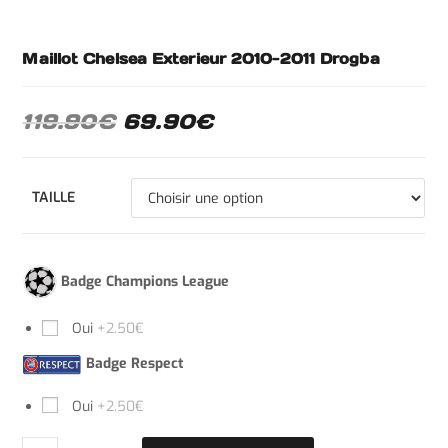
Maillot Chelsea Exterieur 2010-2011 Drogba
119.90
€
69.90
€
TAILLE
Badge Champions League
Oui
+2.50€
Badge Respect
Oui
+2.50€