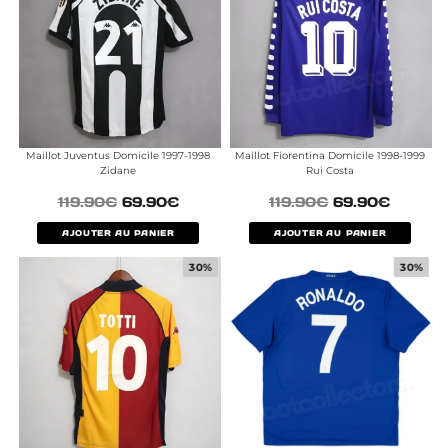
Maillot Juventus Domicile 1997-1998
Maillot Fiorentina Domicile 1998-1999
Zidane
Rui Costa
119.90
€
69.90
€
119.90
€
69.90
€
AJOUTER AU PANIER
AJOUTER AU PANIER
30%
30%