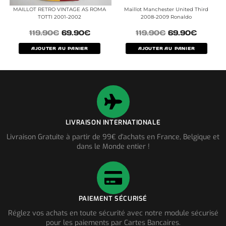
MAILLOT RETRO VINTAGE AS ROMA
Maillot Manchester United Third
TOTTI 2001-2002
2008-2009 Ronaldo
119.90
€
69.90
€
119.90
€
69.90
€
AJOUTER AU PANIER
AJOUTER AU PANIER
LIVRAISON INTERNATIONALE
Livraison Gratuite à partir de 99€ d'achats en France, Belgique et
dans le Monde entier !
PAIEMENT SÉCURISÉ
Réglez vos achats en toute sécurité avec notre module sécurisé
pour les paiements par Cartes Bancaires.