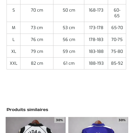
S
70 cm
50 cm
168-173
60-
65
M
73 cm
53 cm
173-178
65-70
L
76 cm
56 cm
178-183
70-75
XL
79 cm
59 cm
183-188
75-80
XXL
82 cm
61 cm
188-193
85-92
Produits similaires
30%
30%