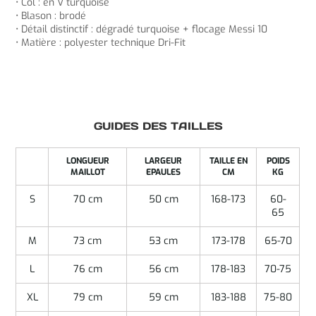
• Col : en V turquoise
• Blason : brodé
• Détail distinctif : dégradé turquoise + flocage Messi 10
• Matière : polyester technique Dri-Fit
GUIDES DES TAILLES
LONGUEUR
LARGEUR
TAILLE EN
POIDS
MAILLOT
EPAULES
CM
KG
S
70 cm
50 cm
168-173
60-
65
M
73 cm
53 cm
173-178
65-70
L
76 cm
56 cm
178-183
70-75
XL
79 cm
59 cm
183-188
75-80