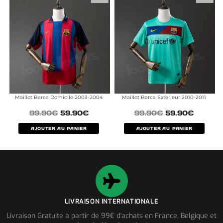
Maillot Barca Domicile 2003-2004
Maillot Barca Exterieur 2010-2011
99.90
€
59.90
€
99.90
€
59.90
€
AJOUTER AU PANIER
AJOUTER AU PANIER
LIVRAISON INTERNATIONALE
Livraison Gratuite à partir de 99€ d'achats en France, Belgique et