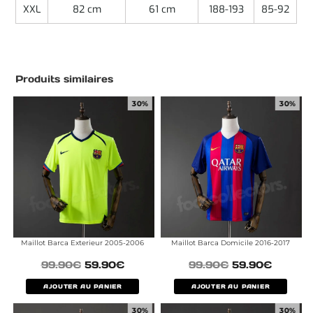
XXL
82 cm
61 cm
188-193
85-92
Produits similaires
30%
30%
Maillot Barca Exterieur 2005-2006
Maillot Barca Domicile 2016-2017
99.90
€
59.90
€
99.90
€
59.90
€
AJOUTER AU PANIER
AJOUTER AU PANIER
30%
30%